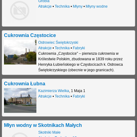
Grobla
Atrakcje
•
Technika
•
Młyny
•
Młyny wodne
Cukrownia Częstocice
Ostrowiec Świętokrzyski
Atrakcje
•
Technika
•
Fabryki
Cukrownia „Częstocice” – pierwsza cukrownia w
Królestwie Polskim, zbudowana w 1839 roku przez
Henryka Łubieńskiego w Częstocicach k. Ostrowca
Świętokrzyskiego (obecnie w jego granicach).
Cukrownia Łubna
Kazimierza Wielka
,
1 Maja 1
Atrakcje
•
Technika
•
Fabryki
Młyn wodny w Skotnikach Małych
Skotniki Małe