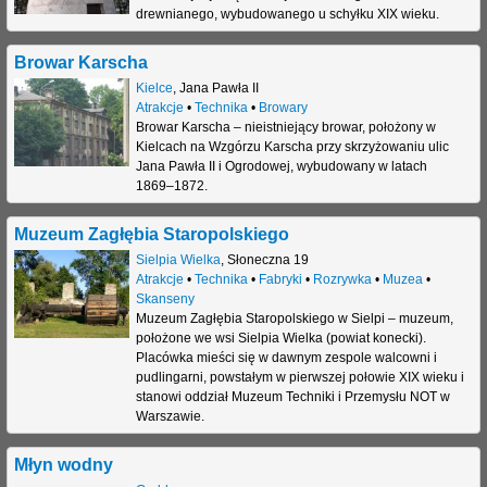
drewnianego, wybudowanego u schyłku XIX wieku.
Browar Karscha
Kielce
,
Jana Pawła II
Atrakcje
•
Technika
•
Browary
Browar Karscha – nieistniejący browar, położony w
Kielcach na Wzgórzu Karscha przy skrzyżowaniu ulic
Jana Pawła II i Ogrodowej, wybudowany w latach
1869–1872.
Muzeum Zagłębia Staropolskiego
Sielpia Wielka
,
Słoneczna 19
Atrakcje
•
Technika
•
Fabryki
•
Rozrywka
•
Muzea
•
Skanseny
Muzeum Zagłębia Staropolskiego w Sielpi – muzeum,
położone we wsi Sielpia Wielka (powiat konecki).
Placówka mieści się w dawnym zespole walcowni i
pudlingarni, powstałym w pierwszej połowie XIX wieku i
stanowi oddział Muzeum Techniki i Przemysłu NOT w
Warszawie.
Młyn wodny