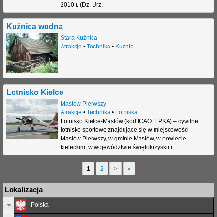
2010 r. (Dz. Urz.
Kuźnica wodna
Stara Kuźnica
Atrakcje
•
Technika
•
Kuźnie
Lotnisko Kielce
Masłów Pierwszy
Atrakcje
•
Technika
•
Lotniska
Lotnisko Kielce-Masłów (kod ICAO: EPKA) – cywilne
lotnisko sportowe znajdujące się w miejscowości
Masłów Pierwszy, w gminie Masłów, w powiecie
kieleckim, w województwie świętokrzyskim.
1
2
>
»
S
Lokalizacja
t
Polska
r