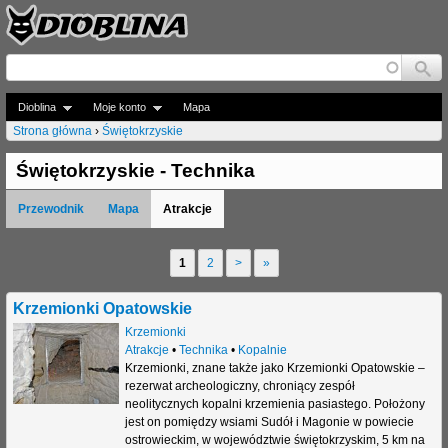
Jump to navigation
Dioblina
Moje konto
Mapa
Strona główna
›
Świętokrzyskie
J
Świętokrzyskie - Technika
e
Przewodnik
Mapa
Atrakcje
s
t
1
2
>
»
S
e
t
Krzemionki Opatowskie
ś
r
Krzemionki
t
Atrakcje
•
Technika
•
Kopalnie
o
Krzemionki, znane także jako Krzemionki Opatowskie –
u
rezerwat archeologiczny, chroniący zespół
n
neolitycznych kopalni krzemienia pasiastego. Położony
t
jest on pomiędzy wsiami Sudół i Magonie w powiecie
y
ostrowieckim, w województwie świętokrzyskim, 5 km na
a