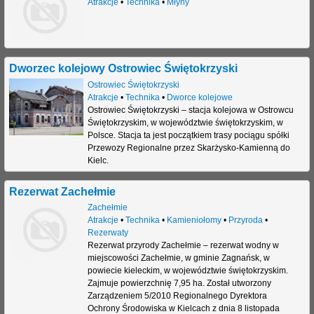
Atrakcje
•
Technika
•
Młyny
Dworzec kolejowy Ostrowiec Świętokrzyski
Ostrowiec Świętokrzyski
Atrakcje
•
Technika
•
Dworce kolejowe
Ostrowiec Świętokrzyski – stacja kolejowa w Ostrowcu
Świętokrzyskim, w województwie świętokrzyskim, w
Polsce. Stacja ta jest początkiem trasy pociągu spółki
Przewozy Regionalne przez Skarżysko-Kamienną do
Kielc.
Rezerwat Zachełmie
Zachełmie
Atrakcje
•
Technika
•
Kamieniołomy
•
Przyroda
•
Rezerwaty
Rezerwat przyrody Zachełmie – rezerwat wodny w
miejscowości Zachełmie, w gminie Zagnańsk, w
powiecie kieleckim, w województwie świętokrzyskim.
Zajmuje powierzchnię 7,95 ha. Został utworzony
Zarządzeniem 5/2010 Regionalnego Dyrektora
Ochrony Środowiska w Kielcach z dnia 8 listopada