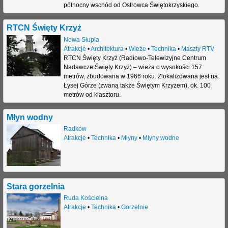
północny wschód od Ostrowca Świętokrzyskiego.
j
RTCN Święty Krzyż
Nowa Słupia
Atrakcje
•
Architektura
•
Wieże
•
Technika
•
Maszty RTV
RTCN Święty Krzyż (Radiowo-Telewizyjne Centrum
Nadawcze Święty Krzyż) – wieża o wysokości 157
metrów, zbudowana w 1966 roku. Zlokalizowana jest na
Łysej Górze (zwaną także Świętym Krzyżem), ok. 100
metrów od klasztoru.
Młyn wodny
Radków
Atrakcje
•
Technika
•
Młyny
•
Młyny wodne
Stara gorzelnia
Ruda Kościelna
Atrakcje
•
Technika
•
Gorzelnie