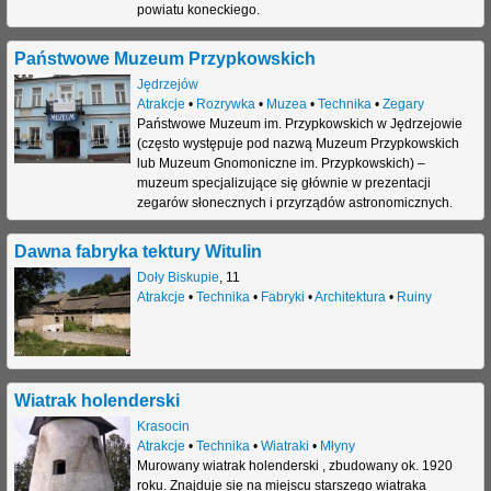
powiatu koneckiego.
Państwowe Muzeum Przypkowskich
Jędrzejów
Atrakcje
•
Rozrywka
•
Muzea
•
Technika
•
Zegary
Państwowe Muzeum im. Przypkowskich w Jędrzejowie
(często występuje pod nazwą Muzeum Przypkowskich
lub Muzeum Gnomoniczne im. Przypkowskich) –
muzeum specjalizujące się głównie w prezentacji
zegarów słonecznych i przyrządów astronomicznych.
Dawna fabryka tektury Witulin
Doły Biskupie
,
11
Atrakcje
•
Technika
•
Fabryki
•
Architektura
•
Ruiny
Wiatrak holenderski
Krasocin
Atrakcje
•
Technika
•
Wiatraki
•
Młyny
Murowany wiatrak holenderski , zbudowany ok. 1920
roku. Znajduje się na miejscu starszego wiatraka