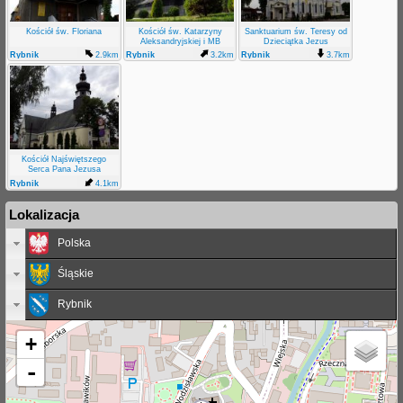
Kościół św. Floriana
Kościół św. Katarzyny
Sanktuarium św. Teresy od
Aleksandryjskiej i MB
Dzieciątka Jezus
Różańcowej
Rybnik
2.9km
Rybnik
3.2km
Rybnik
3.7km
Chwałowice
Kościół Najświętszego
Serca Pana Jezusa
Rybnik
4.1km
Niedobczyce
Lokalizacja
Polska
Śląskie
Rybnik
+
-