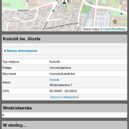
Dane mapy ©
OpenStreetMap
Kościół św. Józefa
S
Nazwy alternatywne
h
o
Typ miejsca
Kościół
w
Religia
chrześcijańska
Wyznanie
rzymskokatolickie
Rybnik
Adres
Wodzisławska 7
GPS
50.09387, 18.53631
Strona w Wikipedii
Wodzisławska
A
W okolicy...