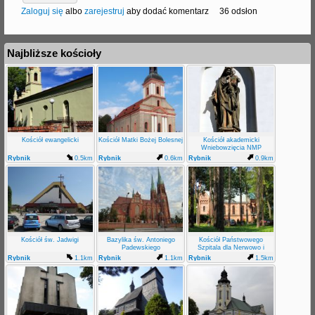
Zaloguj się
albo
zarejestruj
aby dodać komentarz
36 odsłon
Najbliższe kościoły
Kościół ewangelicki
Kościół Matki Bożej Bolesnej
Kościół akademicki
Wniebowzięcia NMP
Rybnik
0.5km
Rybnik
0.6km
Rybnik
0.9km
Kościół św. Jadwigi
Bazylika św. Antoniego
Kościół Państwowego
Padewskiego
Szpitala dla Nerwowo i
Psychicznie Chorych
Rybnik
1.1km
Rybnik
1.1km
Rybnik
1.5km