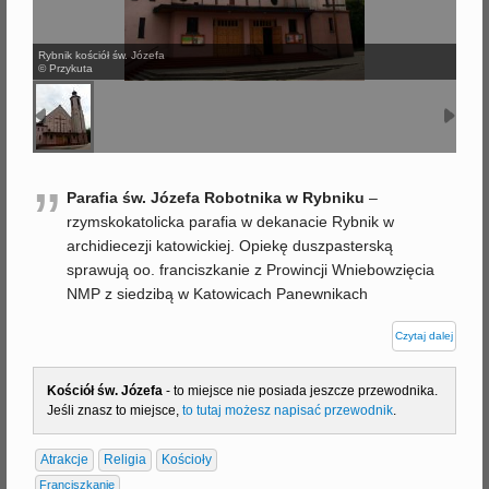
j
Rybnik kościół św. Józefa
© Przykuta
”
Parafia św. Józefa Robotnika w Rybniku
–
rzymskokatolicka parafia w dekanacie Rybnik w
archidiecezji katowickiej. Opiekę duszpasterską
sprawują oo. franciszkanie z Prowincji Wniebowzięcia
NMP z siedzibą w Katowicach Panewnikach
Czytaj dalej
Kościół św. Józefa
- to miejsce nie posiada jeszcze przewodnika.
Jeśli znasz to miejsce,
to tutaj możesz napisać przewodnik
.
Atrakcje
Religia
Kościoły
Franciszkanie