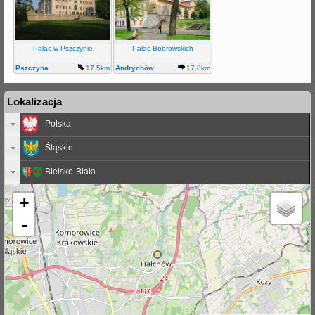
Pałac w Pszczynie
Pałac Bobrowskich
Pszczyna
17.5km
Andrychów
17.8km
Lokalizacja
Polska
Śląskie
Bielsko-Biała
+
-