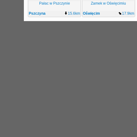
Pałac w Pszczynie
Zamek w Oświęcimiu
Pszczyna
15.6km
Oświęcim
17.9km