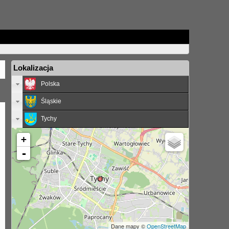
Lokalizacja
Polska
Śląskie
Tychy
+
-
Dane mapy ©
OpenStreetMap