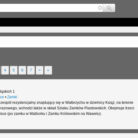
Jump to navigation
4
5
6
7
>
»
ląskich 1
ce
•
Zamki
 zespół rezydencjalny znajdujący się w Wałbrzychu w dzielnicy Książ, na terenie
razowego, wchodzi także w skład Szlaku Zamków Piastowskich. Obejmuje trzeci
lsce (po zamku w Malborku i Zamku Królewskim na Wawelu).