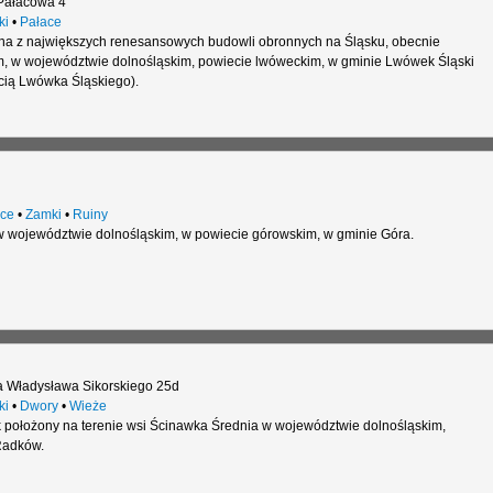
Pałacowa 4
ki
•
Pałace
na z największych renesansowych budowli obronnych na Śląsku, obecnie
, w województwie dolnośląskim, powiecie lwóweckim, w gminie Lwówek Śląski
cią Lwówka Śląskiego).
ce
•
Zamki
•
Ruiny
 województwie dolnośląskim, w powiecie górowskim, w gminie Góra.
 Władysława Sikorskiego 25d
ki
•
Dwory
•
Wieże
położony na terenie wsi Ścinawka Średnia w województwie dolnośląskim,
Radków.