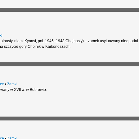
ki
hoinasty, niem. Kynast, pol. 1945–1948 Chojnasty) – zamek usytuowany nieopodal
na szczycie góry Chojnik w Karkonoszach.
ce
•
Zamki
wany w XVII w. w Bobrowie.
ce
•
Zamki