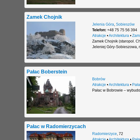
Zamek Chojnik
Jelenia Góra
,
Sobieszów
Telefon:
+48 75 75 56 394
Atrakcje
•
Architektura
•
Zam
Zamek Chojnik (staropol. C
Jeleniej Góry-Sobieszowa, 
Pałac Boberstein
Bobrów
Atrakcje
•
Architektura
•
Pała
Pałac w Bobrowie – wybudo
Pałac w Radomierzycach
Radomierzyce
,
72
Atrakcje
•
Architektura
•
Pała