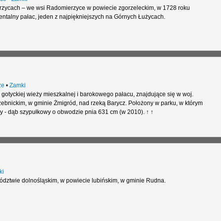
zycach – we wsi Radomierzyce w powiecie zgorzeleckim, w 1728 roku
alny pałac, jeden z najpiękniejszych na Górnych Łużycach.
że
•
Zamki
gotyckiej wieży mieszkalnej i barokowego pałacu, znajdujące się w woj.
zebnickim, w gminie Żmigród, nad rzeką Barycz. Położony w parku, w którym
y - dąb szypułkowy o obwodzie pnia 631 cm (w 2010). ↑ ↑
ki
ztwie dolnośląskim, w powiecie lubińskim, w gminie Rudna.