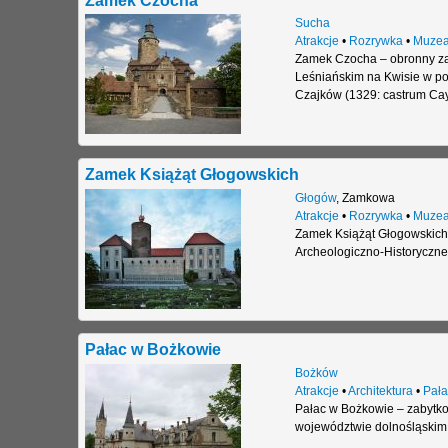
Sucha
Atrakcje
•
Rozrywka
•
Muze
Zamek Czocha – obronny za
Leśniańskim na Kwisie w po
Czajków (1329: castrum Ca
Zamek Książąt Głogowskich
Głogów
,
Zamkowa
Atrakcje
•
Rozrywka
•
Muze
Zamek Książąt Głogowskich
Archeologiczno-Historyczne
Pałac w Bożkowie
Bożków
Atrakcje
•
Architektura
•
Pała
Pałac w Bożkowie – zabytko
województwie dolnośląskim