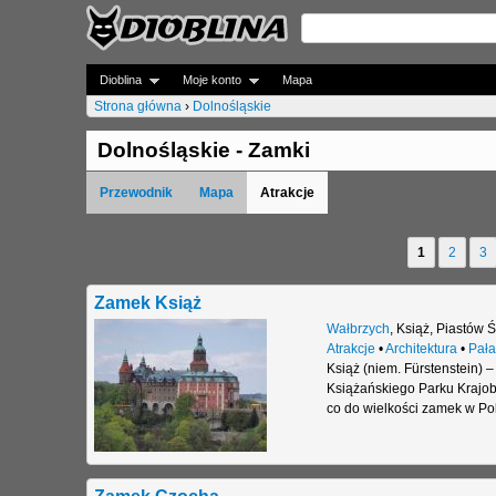
Dioblina
Moje konto
Mapa
Strona główna
›
Dolnośląskie
J
Dolnośląskie - Zamki
e
Przewodnik
Mapa
Atrakcje
s
t
1
2
3
S
e
t
Zamek Książ
ś
r
Wałbrzych
,
Książ
,
Piastów Ś
t
Atrakcje
•
Architektura
•
Pała
o
Książ (niem. Fürstenstein) –
u
Książańskiego Parku Krajob
n
co do wielkości zamek w Po
t
y
a
j
Zamek Czocha