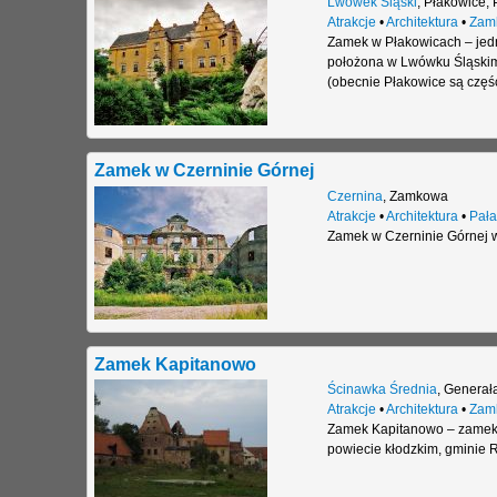
Lwówek Śląski
,
Płakowice
,
Atrakcje
•
Architektura
•
Zam
Zamek w Płakowicach – jed
położona w Lwówku Śląskim
(obecnie Płakowice są częś
Zamek w Czerninie Górnej
Czernina
,
Zamkowa
Atrakcje
•
Architektura
•
Pała
Zamek w Czerninie Górnej w
Zamek Kapitanowo
Ścinawka Średnia
,
Generała
Atrakcje
•
Architektura
•
Zam
Zamek Kapitanowo – zamek 
powiecie kłodzkim, gminie 