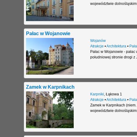
województwie dolnośląskim
Pałac w Wojanowie
Wojanów
Atrakcje
•
Architektura
•
Pała
Pałac w Wojanowie - pałac
południowej stronie drogi z 
Zamek w Karpnikach
Karpniki
,
Łąkowa 1
Atrakcje
•
Architektura
•
Pała
Zamek w Karpnikach (niem. 
województwie dolnośląskim