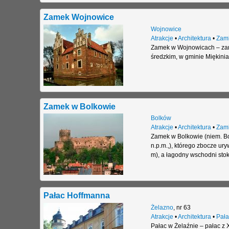
Zamek Wojnowice
Wojnowice
Atrakcje
•
Architektura
•
Zam
Zamek w Wojnowicach – zam
średzkim, w gminie Miękinia
Zamek w Bolkowie
Bolków
Atrakcje
•
Architektura
•
Zam
Zamek w Bolkowie (niem. B
n.p.m.,), którego zbocze ur
m), a łagodny wschodni sto
Pałac Hoffmanna
Żelazno
,
nr 63
Atrakcje
•
Architektura
•
Pała
Pałac w Żelaźnie – pałac z 