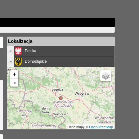
Lokalizacja
Polska
Dolnośląskie
+
-
Dane mapy ©
OpenStreetMap