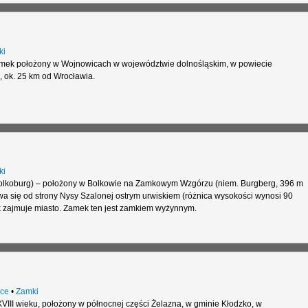
ki
ek położony w Wojnowicach w województwie dolnośląskim, w powiecie
, ok. 25 km od Wrocławia.
ki
olkoburg) – położony w Bolkowie na Zamkowym Wzgórzu (niem. Burgberg, 396 m
ywa się od strony Nysy Szalonej ostrym urwiskiem (różnica wysokości wynosi 90
k zajmuje miasto. Zamek ten jest zamkiem wyżynnym.
ce
•
Zamki
XVIII wieku, położony w północnej części Żelazna, w gminie Kłodzko, w