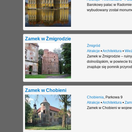
Barokowy pałac w Radomier
wybudowany został monument
Zamek w Żmigrodzie
Żmigród
Atrakcje
•
Architektura
•
Wie
Zamek w Żmigrodzie – ruiny 
dolnośląskim, w powiecie tr
znajduje się pomnik przyrod
Zamek w Chobieni
Chobienia
,
Parkowa 9
Atrakcje
•
Architektura
•
Zam
Zamek w Chobieni w wojewód