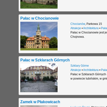
Pałac w Chocianowie
Chocianów
,
Parkowa 15
Atrakcje
•
Architektura
•
Pała
Pałac w Chocianowie jest j
Chojnowa.
Pałac w Szklarach Górnych
Szklary Górne
Atrakcje
•
Architektura
•
Pała
Pałac w Szklarach Górnych 
w powiecie lubińskim, w gmi
Zamek w Płakowicach