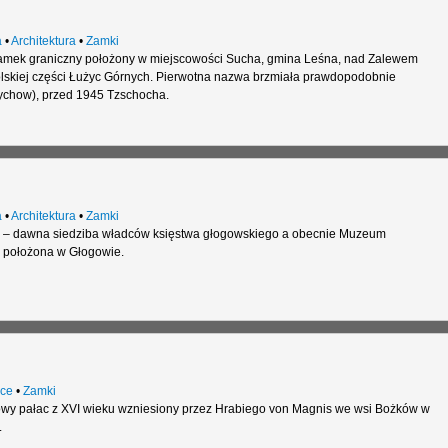
a
•
Architektura
•
Zamki
mek graniczny położony w miejscowości Sucha, gmina Leśna, nad Zalewem
lskiej części Łużyc Górnych. Pierwotna nazwa brzmiała prawdopodobnie
ychow), przed 1945 Tzschocha.
a
•
Architektura
•
Zamki
 – dawna siedziba władców księstwa głogowskiego a obecnie Muzeum
 położona w Głogowie.
ce
•
Zamki
wy pałac z XVI wieku wzniesiony przez Hrabiego von Magnis we wsi Bożków w
.