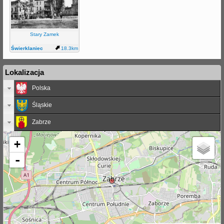
Stary Zamek
Świerklaniec
18.3km
Lokalizacja
Polska
Śląskie
Zabrze
+
-