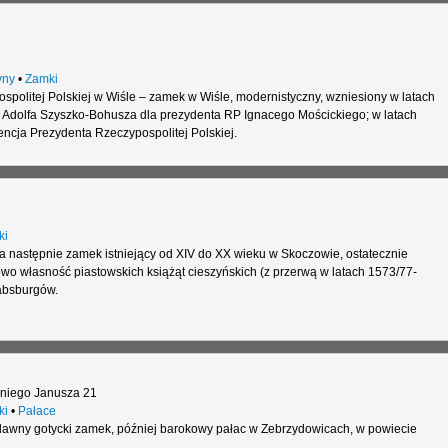
yny
•
Zamki
politej Polskiej w Wiśle – zamek w Wiśle, modernistyczny, wzniesiony w latach
Adolfa Szyszko-Bohusza dla prezydenta RP Ignacego Mościckiego; w latach
ncja Prezydenta Rzeczypospolitej Polskiej.
ki
 następnie zamek istniejący od XIV do XX wieku w Skoczowie, ostatecznie
wo własność piastowskich książąt cieszyńskich (z przerwą w latach 1573/77-
absburgów.
oniego Janusza 21
ki
•
Pałace
awny gotycki zamek, później barokowy pałac w Zebrzydowicach, w powiecie