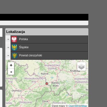
Lokalizacja
Polska
Śląskie
Powiat cieszyński
+
-
Dane mapy ©
OpenStreetMap