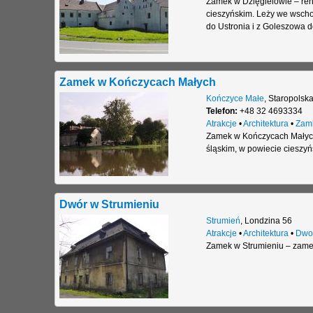
Zamek w Dzięgielowie – ren
cieszyńskim. Leży we wscho
do Ustronia i z Goleszowa d
Zamek w Kończycach Małych
Kończyce Małe
,
Staropolska
Telefon:
+48 32 4693334
Atrakcje
•
Architektura
•
Zam
Zamek w Kończycach Małych
śląskim, w powiecie cieszyń
Dwór w Strumieniu
Strumień
,
Londzina 56
Atrakcje
•
Architektura
•
Dwo
Zamek w Strumieniu – zame