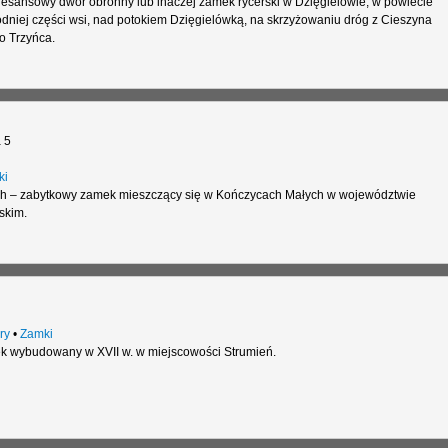
esansowy dwór obronny lub inaczej zamek rycerski w Dzięgielowie, w powiecie
dniej części wsi, nad potokiem Dzięgielówką, na skrzyżowaniu dróg z Cieszyna
o Trzyńca.
 5
ki
 – zabytkowy zamek mieszczący się w Kończycach Małych w województwie
skim.
ry
•
Zamki
k wybudowany w XVII w. w miejscowości Strumień.