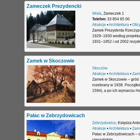
Zameczek Prezydencki
Wisła
,
Zameczek 1
Telefon:
33 854 65 00
Atrakcje
•
Architektura
•
Ofic
Zamek Prezydenta Rzeczypos
1929–1930 według projektu 
1931–1952 i od 2002 rezyde
Zamek w Skoczowie
Skoczów
Atrakcje
•
Architektura
•
Zam
Zamek w Skoczowie – gród a
rozebrany w 1938. Początko
1594), a po ich wymarciu H
Pałac w Zebrzydowicach
Zebrzydowice
,
Księdza Ant
Atrakcje
•
Architektura
•
Zam
Pałac w Zebrzydowicach – d
cieszyńskim.