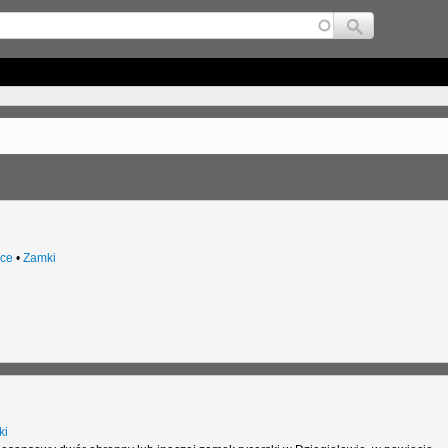
Jump to navigation
ce
•
Zamki
ki