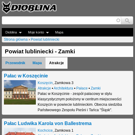
Jump to navigation
Dioblina
Moje konto
Mapa
Strona główna
›
Powiat lubliniecki
J
Powiat lubliniecki - Zamki
e
Przewodnik
Mapa
Atrakcje
s
t
Pałac w Koszęcinie
Koszęcin
,
Zamkowa 3
e
Atrakcje
•
Architektura
•
Pałace
•
Zamki
Pałac w Koszęcinie - zespół pałacowy w stylu
ś
klasycystycznym położony w centrum miejscowości
t
Koszęcin w powiecie lublinieckim. Obecna siedziba
Państwowego Zespołu Pieśni i Tańca "Śląsk".
u
Pałac Ludwika Karola von Ballestrema
t
Kochcice
,
Zamkowa 1
a