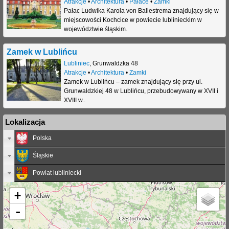
Atrakcje
•
Architektura
•
Pałace
•
Zamki
Pałac Ludwika Karola von Ballestrema znajdujący się w
j
miejscowości Kochcice w powiecie lublinieckim w
województwie śląskim.
Zamek w Lublińcu
Lubliniec
,
Grunwaldzka 48
Atrakcje
•
Architektura
•
Zamki
Zamek w Lublińcu – zamek znajdujący się przy ul.
Grunwaldzkiej 48 w Lublińcu, przebudowywany w XVII i
XVIII w..
Lokalizacja
Polska
Śląskie
Powiat lubliniecki
+
-