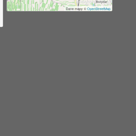
Dane mapy ©
OpenStreetMap