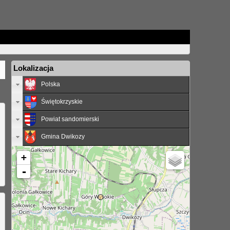
Lokalizacja
Polska
Świętokrzyskie
Powiat sandomierski
Gmina Dwikozy
+
-