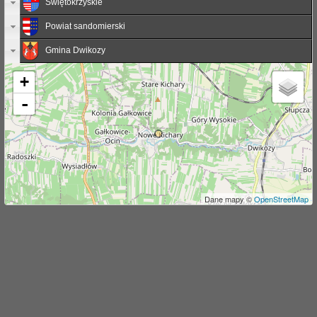
Świętokrzyskie
j
Powiat sandomierski
Gmina Dwikozy
+
-
Dane mapy ©
OpenStreetMap