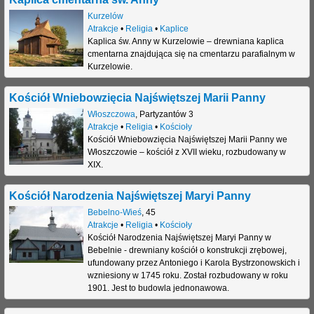
Kurzelów
Atrakcje
•
Religia
•
Kaplice
Kaplica św. Anny w Kurzelowie – drewniana kaplica
cmentarna znajdująca się na cmentarzu parafialnym w
Kurzelowie.
Kościół Wniebowzięcia Najświętszej Marii Panny
Włoszczowa
,
Partyzantów 3
Atrakcje
•
Religia
•
Kościoły
Kościół Wniebowzięcia Najświętszej Marii Panny we
Włoszczowie – kościół z XVII wieku, rozbudowany w
XIX.
Kościół Narodzenia Najświętszej Maryi Panny
Bebelno-Wieś
,
45
Atrakcje
•
Religia
•
Kościoły
Kościół Narodzenia Najświętszej Maryi Panny w
Bebelnie - drewniany kościół o konstrukcji zrębowej,
ufundowany przez Antoniego i Karola Bystrzonowskich i
wzniesiony w 1745 roku. Został rozbudowany w roku
1901. Jest to budowla jednonawowa.