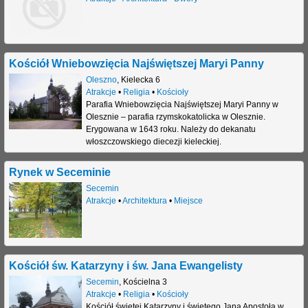
Kościół Wniebowzięcia Najświętszej Maryi Panny
Oleszno
,
Kielecka 6
Atrakcje
•
Religia
•
Kościoły
Parafia Wniebowzięcia Najświętszej Maryi Panny w
Olesznie – parafia rzymskokatolicka w Olesznie.
Erygowana w 1643 roku. Należy do dekanatu
włoszczowskiego diecezji kieleckiej.
Rynek w Seceminie
Secemin
Atrakcje
•
Architektura
•
Miejsce
Kościół św. Katarzyny i św. Jana Ewangelisty
Secemin
,
Kościelna 3
Atrakcje
•
Religia
•
Kościoły
Kościół świętej Katarzyny i świętego Jana Apostoła w