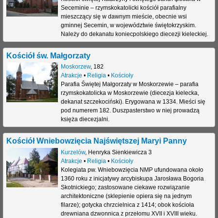
Seceminie – rzymskokatolicki kościół parafialny
mieszczący się w dawnym mieście, obecnie wsi
gminnej Secemin, w województwie świętokrzyskim.
Należy do dekanatu koniecpolskiego diecezji kieleckiej.
Kościół św. Małgorzaty
Moskorzew
,
182
Atrakcje
•
Religia
•
Kościoły
Parafia Świętej Małgorzaty w Moskorzewie – parafia
rzymskokatolicka w Moskorzewie (diecezja kielecka,
dekanat szczekociński). Erygowana w 1334. Mieści się
pod numerem 182. Duszpasterstwo w niej prowadzą
księża diecezjalni.
Kościół Wniebowzięcia Najświętszej Maryi Panny
Kurzelów
,
Henryka Sienkiewicza 3
Atrakcje
•
Religia
•
Kościoły
Kolegiata pw. Wniebowzięcia NMP ufundowana około
1360 roku z inicjatywy arcybiskupa Jarosława Bogoria
Skotnickiego; zastosowane ciekawe rozwiązanie
architektoniczne (sklepienie opiera się na jednym
filarze); gotycka chrzcielnica z 1414; obok kościoła
drewniana dzwonnica z przełomu XVII i XVIII wieku.