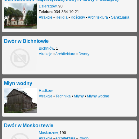
Dzierzgów
,
90
j
Telefon:
034-354-10-21
Atrakcje
•
Religia
•
Kościoły
•
Architektura
•
Sanktuaria
Dwór w Bichniowie
Bichniów
,
1
Atrakcje
•
Architektura
•
Dwory
Młyn wodny
Radków
Atrakcje
•
Technika
•
Młyny
•
Młyny wodne
Dwór w Moskorzewie
Moskorzew
,
190
Atrakcje
•
Architektura
•
Dwory