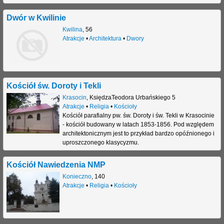
Dwór w Kwilinie
Kwilina
,
56
Atrakcje
•
Architektura
•
Dwory
Kościół św. Doroty i Tekli
Krasocin
,
KsiędzaTeodora Urbańskiego 5
Atrakcje
•
Religia
•
Kościoły
Kościół parafialny pw. św. Doroty i św. Tekli w Krasocinie
- kościół budowany w latach 1853-1856. Pod względem
architektonicznym jest to przykład bardzo opóźnionego i
uproszczonego klasycyzmu.
Kościół Nawiedzenia NMP
Konieczno
,
140
Atrakcje
•
Religia
•
Kościoły