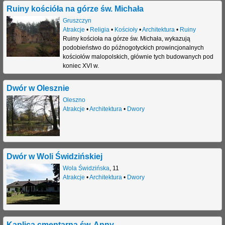
Ruiny kościóła na górze św. Michała
Gruszczyn
Atrakcje
•
Religia
•
Kościoły
•
Architektura
•
Ruiny
Ruiny kościoła na górze św. Michała, wykazują
podobieństwo do późnogotyckich prowincjonalnych
kościołów malopolskich, głównie tych budowanych pod
koniec XVI w.
Dwór w Olesznie
Oleszno
Atrakcje
•
Architektura
•
Dwory
Dwór w Woli Świdzińskiej
Wola Świdzińska
,
11
Atrakcje
•
Architektura
•
Dwory
Kaplica cmentarna św. Anny