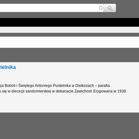
Jump to navigation
telnika
ja Boboli i Świętego Antoniego Pustelnika w Dwikozach – parafia
a się w diecezji sandomierskiej w dekanacie Zawichost. Erygowana w 1938.