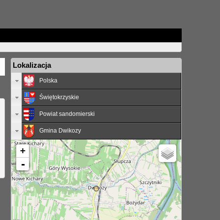
Lokalizacja
Polska
Świętokrzyskie
Powiat sandomierski
Gmina Dwikozy
+
-