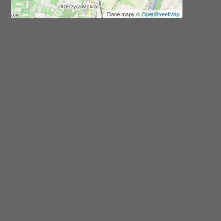
Dane mapy ©
OpenStreetMap