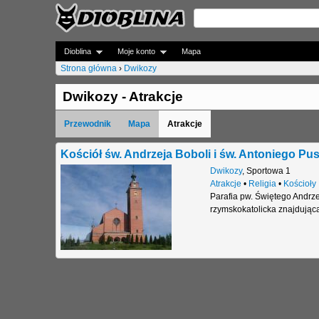
Dioblina
Moje konto
Mapa
Strona główna
›
Dwikozy
J
Dwikozy - Atrakcje
e
Przewodnik
Mapa
Atrakcje
s
t
Kościół św. Andrzeja Boboli i św. Antoniego Pus
Dwikozy
,
Sportowa 1
e
Atrakcje
•
Religia
•
Kościoły
Parafia pw. Świętego Andrze
ś
rzymskokatolicka znajdując
t
u
t
a
j