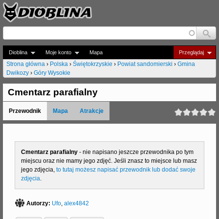
Jump to navigation
Dioblina
Moje konto
Mapa
Przeglądaj
Strona główna
›
Polska
›
Świętokrzyskie
›
Powiat sandomierski
›
Gmina
Dwikozy
›
Góry Wysokie
J
e
Cmentarz parafialny
s
Przewodnik
Mapa
Atrakcje
t
e
Cmentarz parafialny
- nie napisano jeszcze przewodnika po tym
ś
miejscu oraz nie mamy jego zdjęć. Jeśli znasz to miejsce lub masz
t
jego zdjęcia,
to tutaj możesz napisać przewodnik lub dodać swoje
zdjęcia
.
u
t
Autorzy:
Ufo
,
alex4842
a