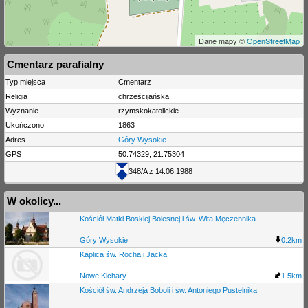
Dane mapy ©
OpenStreetMap
Cmentarz parafialny
Typ miejsca
Cmentarz
Religia
chrześcijańska
Wyznanie
rzymskokatolickie
Ukończono
1863
Adres
Góry Wysokie
GPS
50.74329, 21.75304
348/A z 14.06.1988
W okolicy...
Kościół Matki Boskiej Bolesnej i św. Wita Męczennika
Góry Wysokie
0.2km
Kaplica św. Rocha i Jacka
Nowe Kichary
1.5km
Kościół św. Andrzeja Boboli i św. Antoniego Pustelnika