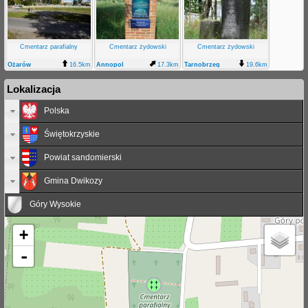
Cmentarz parafialny
Cmentarz żydowski
Cmentarz żydowski
Ożarów
16.5km
Annopol
17.3km
Tarnobrzeg
19.6km
Lokalizacja
Polska
Świętokrzyskie
Powiat sandomierski
Gmina Dwikozy
Góry Wysokie
+
-