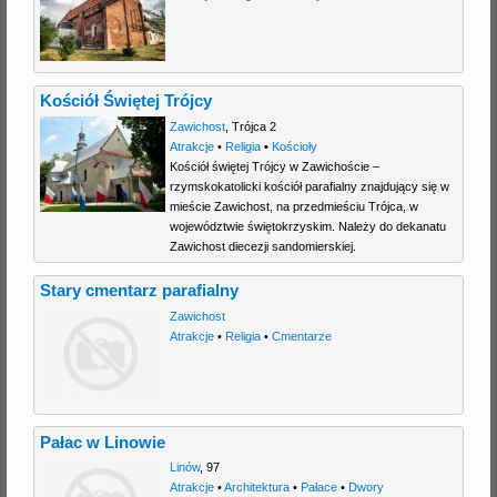
Kościół Świętej Trójcy
Zawichost
,
Trójca 2
Atrakcje
•
Religia
•
Kościoły
Kościół świętej Trójcy w Zawichoście –
rzymskokatolicki kościół parafialny znajdujący się w
mieście Zawichost, na przedmieściu Trójca, w
województwie świętokrzyskim. Należy do dekanatu
Zawichost diecezji sandomierskiej.
Stary cmentarz parafialny
Zawichost
Atrakcje
•
Religia
•
Cmentarze
Pałac w Linowie
Linów
,
97
Atrakcje
•
Architektura
•
Pałace
•
Dwory