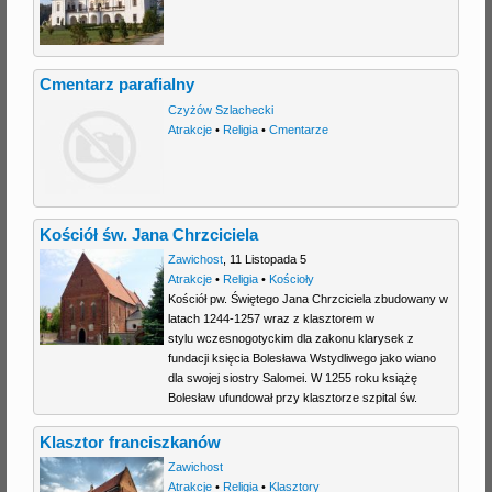
j
Cmentarz parafialny
Czyżów Szlachecki
Atrakcje
•
Religia
•
Cmentarze
Kościół św. Jana Chrzciciela
Zawichost
,
11 Listopada 5
Atrakcje
•
Religia
•
Kościoły
Kościół pw. Świętego Jana Chrzciciela zbudowany w
latach 1244-1257 wraz z klasztorem w
stylu wczesnogotyckim dla zakonu klarysek z
fundacji księcia Bolesława Wstydliwego jako wiano
dla swojej siostry Salomei. W 1255 roku książę
Bolesław ufundował przy klasztorze szpital św.
Klasztor franciszkanów
Zawichost
Atrakcje
•
Religia
•
Klasztory