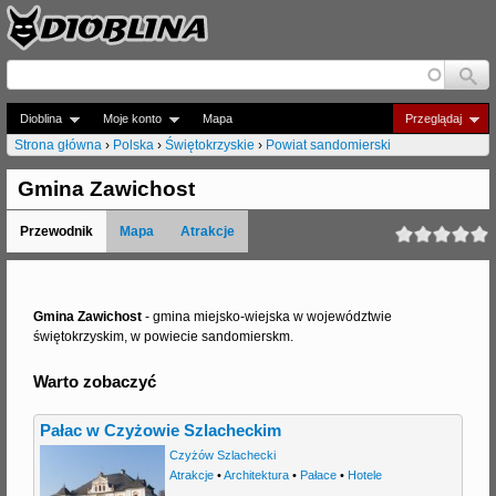
Jump to navigation
Dioblina
Moje konto
Mapa
Przeglądaj
Strona główna
›
Polska
›
Świętokrzyskie
›
Powiat sandomierski
J
Gmina Zawichost
e
Przewodnik
Mapa
Atrakcje
s
t
e
Gmina Zawichost
- gmina miejsko-wiejska w województwie
świętokrzyskim, w powiecie sandomierskm.
ś
Warto zobaczyć
t
u
Pałac w Czyżowie Szlacheckim
t
Czyżów Szlachecki
Atrakcje
•
Architektura
•
Pałace
•
Hotele
a