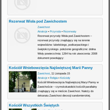
Rezerwat Wisła pod Zawichostem
Zawichost
Atrakcje
•
Przyroda
•
Rezerwaty
Rezerwat przyrody Wisła pod Zawichostem –
rezerwat przyrody znajdujący się na terenie
województw: lubelskiego, podkarpackiego i
świętokrzyskiego. położenie geograficzne: dolina
Wisły powierzchnia: 1264 ha rok utworzenia: 2008
dokument powołujący:
Kościół Wniebowzięcia Najświętszej Marii Panny
Zawichost
,
11 Listopada 15
Atrakcje
•
Religia
•
Kościoły
Kościół Wniebowzięcia Najświętszej Maryi Panny w
Zawichoście – rzymskokatolicki kościół parafialny
znajdujący się w mieście Zawichost. Należy do
dekanatu Zawichost diecezji sandomierskiej.
Kościół Wszystkich Świętych