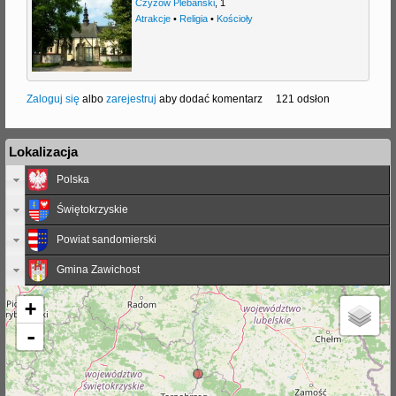
Czyżów Plebański
,
1
Atrakcje
•
Religia
•
Kościoły
Zaloguj się
albo
zarejestruj
aby dodać komentarz
121 odsłon
Lokalizacja
Polska
Świętokrzyskie
Powiat sandomierski
Gmina Zawichost
+
-