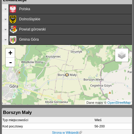
Polska
Dolnośląskie
Powiat górowski
Gmina Góra
+
-
Dane mapy ©
OpenStreetMap
Borszyn Mały
Typ miejscowości
Wieś
Kod pocztowy
56-200
Strona w Wikipedii