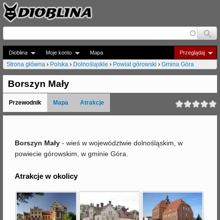
Jump to navigation
Dioblina
Moje konto
Mapa
Przeglądaj
Strona główna
›
Polska
›
Dolnośląskie
›
Powiat górowski
›
Gmina Góra
J
Borszyn Mały
e
Przewodnik
Mapa
Atrakcje
s
t
e
Borszyn Mały
- wieś w województwie dolnośląskim, w
powiecie górowskim, w gminie Góra.
ś
t
Atrakcje w okolicy
u
t
a