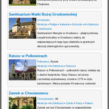
Chojnowa.
j
Sanktuarium Matki Bożej Grodowieckiej
Grodowiec
Atrakcje
•
Religia
•
Kalwaria
•
Kościoły
•
Architektura
•
Sanktuaria
Sanktuarium Maryjne w Grodowcu - pielgrzymkowy
zespół kościelny w Grodowcu należy do
najważniejszych tego typu obiektów w granicach
diecezji zielonogórsko–gorzowskiej.
Ratusz w Polkowicach
Polkowice
,
Rynek
Atrakcje
•
Architektura
•
Ratusze
Ratusz w Polkowicach – polkowicki ratusz składa się
z dwóch budynków. Stary Ratusz od strony
zachodniej wybudowany został w 1775 w stylu
barokowym. Wieża posiada XV-wieczny rodowód.
Zamek w Chocianowcu
Chocianowiec
,
96
Atrakcje
•
Architektura
•
Zamki
•
Ruiny
•
Pałace
Zamek we wsi Chocianowiec w województwie