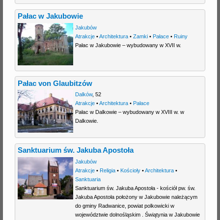
Pałac w Jakubowie
Jakubów
Atrakcje
•
Architektura
•
Zamki
•
Pałace
•
Ruiny
Pałac w Jakubowie – wybudowany w XVII w.
Pałac von Glaubitzów
Dalków
,
52
Atrakcje
•
Architektura
•
Pałace
Pałac w Dalkowie – wybudowany w XVIII w. w
Dalkowie.
Sanktuarium św. Jakuba Apostoła
Jakubów
Atrakcje
•
Religia
•
Kościoły
•
Architektura
•
Sanktuaria
Sanktuarium św. Jakuba Apostoła - kościół pw. św.
Jakuba Apostoła położony w Jakubowie należącym
do gminy Radwanice, powiat polkowicki w
województwie dolnośląskim . Świątynia w Jakubowie