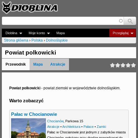
Jump to navigation
Dioblina
Moje konto
Mapa
Przeglądaj
Strona główna
›
Polska
›
Dolnośląskie
J
Powiat polkowicki
e
Przewodnik
Mapa
Atrakcje
s
t
e
Powiat polkowicki
- powiat ziemski w województwie dolnośląskim.
ś
Warto zobaczyć
t
Pałac w Chocianowie
u
Chocianów
,
Parkowa 15
t
Atrakcje
•
Architektura
•
Pałace
•
Zamki
Pałac w Chocianowie jest jednym z zabytków miasta
a
Chocianów, położony przy drodze prowadzącej do