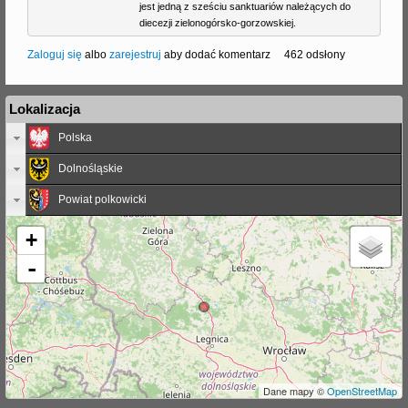
jest jedną z sześciu sanktuariów należących do
diecezji zielonogórsko-gorzowskiej.
Zaloguj się
albo
zarejestruj
aby dodać komentarz
462 odsłony
Lokalizacja
Polska
Dolnośląskie
Powiat polkowicki
+
-
Dane mapy ©
OpenStreetMap