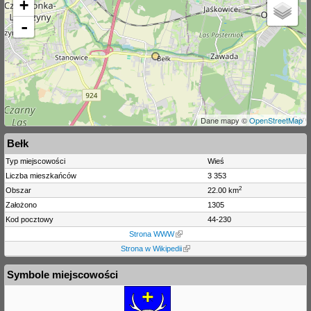
+
-
Dane mapy ©
OpenStreetMap
Bełk
Typ miejscowości
Wieś
Liczba mieszkańców
3 353
2
Obszar
22.00 km
Założono
1305
Kod pocztowy
44-230
Strona WWW
Strona w Wikipedii
Symbole miejscowości