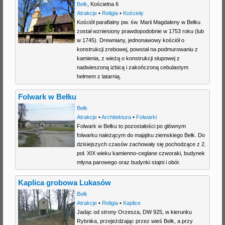
Bełk
,
Kościelna 6
Atrakcje
•
Religia
•
Kościoły
Kościół parafialny pw. św. Marii Magdaleny w Bełku
został wzniesiony prawdopodobnie w 1753 roku (lub
w 1745). Drewniany, jednonawowy kościół o
konstrukcji zrebowej, powstał na podmurowaniu z
kamienia, z wieżą o konstrukcji słupowej z
nadwieszoną izbicą i zakończoną cebulastym
hełmem z latarnią.
Folwark w Bełku
Bełk
Atrakcje
•
Architektura
•
Folwarki
Folwark w Bełku to pozostałości po głównym
folwarku należącym do majątku ziemskiego Bełk. Do
dzisiejszych czasów zachowały się pochodzące z 2.
poł. XIX wieku kamienno-ceglane czworaki, budynek
młyna parowego oraz budynki stajni i obór.
Kaplica grobowa Lukasów
Bełk
Atrakcje
•
Religia
•
Kaplice
Jadąc od strony Orzesza, DW 925, w kierunku
Rybnika, przejeżdżając przez wieś Bełk, a przy