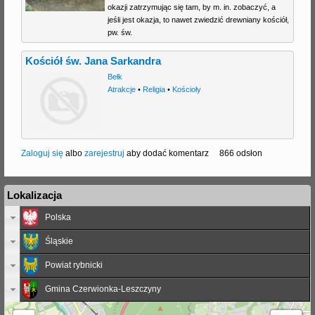
okazji zatrzymując się tam, by m. in. zobaczyć, a
jeśli jest okazja, to nawet zwiedzić drewniany kościół,
pw. św.
Kościół św. Jana Sarkandra
Bełk
Atrakcje
•
Religia
•
Kościoły
Zaloguj się
albo
zarejestruj
aby dodać komentarz
866 odsłon
Lokalizacja
Polska
Śląskie
Powiat rybnicki
Gmina Czerwionka-Leszczyny