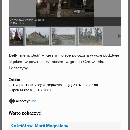
j
Zabytkowy kościół w Bełku
© Pudelek
Bełk
(niem.
Belk
) – wieś w Polsce położona w województwie
śląskim, w powiecie rybnickim, w gminie Czerwionka-
Leszczyny.
Źródła:
G. Czapla, Bełk. Zarys dziejów wsi od jej założenia aż do
współczesności, Bełk 2003
Autorzy:
Ufo
Warto zobaczyć
Kościół św. Marii Magdaleny