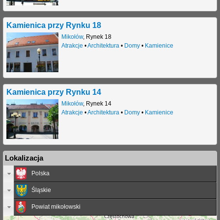
Kamienica przy Rynku 18
Mikołów
,
Rynek 18
Atrakcje
•
Architektura
•
Domy
•
Kamienice
Kamienica przy Rynku 14
Mikołów
,
Rynek 14
Atrakcje
•
Architektura
•
Domy
•
Kamienice
Lokalizacja
Polska
Śląskie
Powiat mikołowski