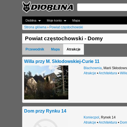
Dioblina
Moje konto
Mapa
Strona główna
›
Powiat częstochowski
J
Powiat częstochowski - Domy
e
Przewodnik
Mapa
Atrakcje
s
t
Willa przy M. Skłodowskiej-Curie 11
Blachownia
,
Marii Skłodows
e
Atrakcje
•
Architektura
•
Will
ś
t
u
t
Dom przy Rynku 14
a
Koniecpol
,
Rynek 14
Atrakcje
•
Architektura
•
Dom
j