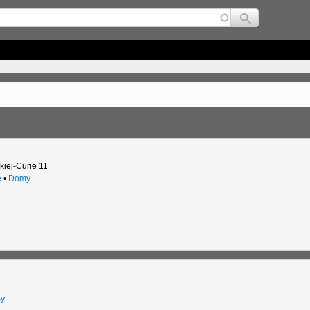
Jump to navigation
kiej-Curie 11
e
•
Domy
y