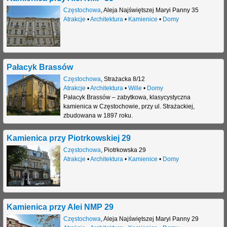
Częstochowa
,
Aleja Najświętszej Maryi Panny 35
j
Atrakcje
•
Architektura
•
Kamienice
•
Domy
Pałacyk Brassów
Częstochowa
,
Strażacka 8/12
Atrakcje
•
Architektura
•
Wille
•
Domy
Pałacyk Brassów – zabytkowa, klasycystyczna
kamienica w Częstochowie, przy ul. Strażackiej,
zbudowana w 1897 roku.
Kamienica przy Piotrkowskiej 29
Częstochowa
,
Piotrkowska 29
Atrakcje
•
Architektura
•
Kamienice
•
Domy
Kamienica przy Alei NMP 29
Częstochowa
,
Aleja Najświętszej Maryi Panny 29