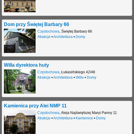
Dom przy Świętej Barbary 66
Częstochowa
,
Świętej Barbary 66
Atrakcje
•
Architektura
•
Domy
Willa dyrektora huty
Częstochowa
,
Łukasińskiego 42/48
Atrakcje
•
Architektura
•
Wille
•
Domy
Kamienica przy Alei NMP 11
Częstochowa
,
Aleja Najświętszej Maryi Panny 11
Atrakcje
•
Architektura
•
Kamienice
•
Domy