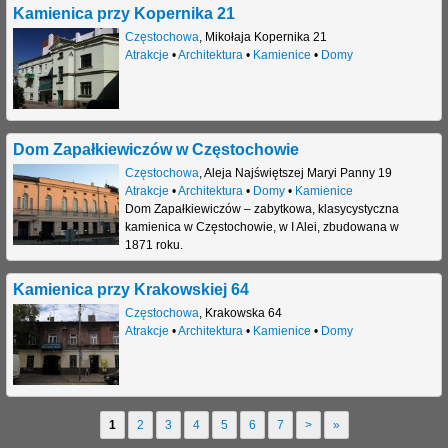
Kamienica przy Kopernika 21
Częstochowa
,
Mikołaja Kopernika 21
Atrakcje
•
Architektura
•
Kamienice
•
Domy
Dom Zapałkiewiczów w Częstochowie
Częstochowa
,
Aleja Najświętszej Maryi Panny 19
Atrakcje
•
Architektura
•
Domy
•
Kamienice
Dom Zapałkiewiczów – zabytkowa, klasycystyczna
kamienica w Częstochowie, w I Alei, zbudowana w
1871 roku.
Kamienica przy Krakowskiej 64
Częstochowa
,
Krakowska 64
Atrakcje
•
Architektura
•
Kamienice
•
Domy
1
2
3
4
5
6
7
>
»
S