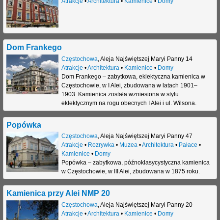
Atrakcje
•
Architektura
•
Kamienice
•
Domy
Dom Frankego
Częstochowa
,
Aleja Najświętszej Maryi Panny 14
Atrakcje
•
Architektura
•
Kamienice
•
Domy
Dom Frankego – zabytkowa, eklektyczna kamienica w
Częstochowie, w I Alei, zbudowana w latach 1901–
1903. Kamienica została wzniesiona w stylu
eklektycznym na rogu obecnych I Alei i ul. Wilsona.
Popówka
Częstochowa
,
Aleja Najświętszej Maryi Panny 47
Atrakcje
•
Rozrywka
•
Muzea
•
Architektura
•
Pałace
•
Kamienice
•
Domy
Popówka – zabytkowa, późnoklasycystyczna kamienica
w Częstochowie, w III Alei, zbudowana w 1875 roku.
Kamienica przy Alei NMP 20
Częstochowa
,
Aleja Najświętszej Maryi Panny 20
Atrakcje
•
Architektura
•
Kamienice
•
Domy