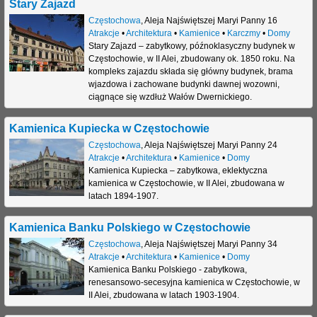
Stary Zajazd
Częstochowa
,
Aleja Najświętszej Maryi Panny 16
Atrakcje
•
Architektura
•
Kamienice
•
Karczmy
•
Domy
Stary Zajazd – zabytkowy, późnoklasyczny budynek w
Częstochowie, w II Alei, zbudowany ok. 1850 roku. Na
kompleks zajazdu składa się główny budynek, brama
wjazdowa i zachowane budynki dawnej wozowni,
ciągnące się wzdłuż Wałów Dwernickiego.
Kamienica Kupiecka w Częstochowie
Częstochowa
,
Aleja Najświętszej Maryi Panny 24
Atrakcje
•
Architektura
•
Kamienice
•
Domy
Kamienica Kupiecka – zabytkowa, eklektyczna
kamienica w Częstochowie, w II Alei, zbudowana w
latach 1894-1907.
Kamienica Banku Polskiego w Częstochowie
Częstochowa
,
Aleja Najświętszej Maryi Panny 34
Atrakcje
•
Architektura
•
Kamienice
•
Domy
Kamienica Banku Polskiego - zabytkowa,
renesansowo-secesyjna kamienica w Częstochowie, w
II Alei, zbudowana w latach 1903-1904.