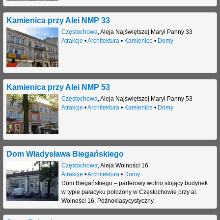
Kamienica przy Alei NMP 33
Częstochowa
,
Aleja Najświętszej Maryi Panny 33
Atrakcje
•
Architektura
•
Kamienice
•
Domy
Kamienica przy Alei NMP 53
Częstochowa
,
Aleja Najświętszej Maryi Panny 53
Atrakcje
•
Architektura
•
Kamienice
•
Domy
Dom Władysława Biegańskiego
Częstochowa
,
Aleja Wolności 16
Atrakcje
•
Architektura
•
Domy
Dom Biegańskiego – parterowy wolno stojący budynek
w typie pałacyku położony w Częstochowie przy al.
Wolności 16. Późnoklasycystyczny.