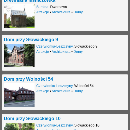
Sumina
,
Dworcowa
j
Atrakcje
•
Architektura
•
Domy
Dom przy Słowackiego 9
Czerwionka-Leszczyny
,
Słowackiego 9
Atrakcje
•
Architektura
•
Domy
Dom przy Wolności 54
Czerwionka-Leszczyny
,
Wolności 54
Atrakcje
•
Architektura
•
Domy
Dom przy Słowackiego 10
Czerwionka-Leszczyny
,
Słowackiego 10