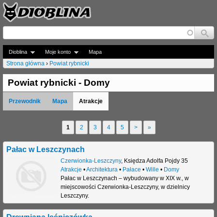
Jump to navigation
Dioblina
Moje konto
Mapa
Strona główna
›
Powiat rybnicki
J
Powiat rybnicki - Domy
e
Przewodnik
Mapa
Atrakcje
s
t
1
2
3
4
5
>
»
S
e
t
Pałac w Leszczynach
ś
r
Czerwionka-Leszczyny
,
Księdza Adolfa Pojdy 35
t
Atrakcje
•
Architektura
•
Pałace
•
Wille
•
Domy
o
Pałac w Leszczynach – wybudowany w XIX w., w
u
miejscowości Czerwionka-Leszczyny, w dzielnicy
n
Leszczyny.
t
y
a
Drewniana leśniczówka