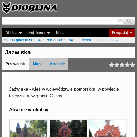
Jump to navigation
Dioblina
Moje konto
Mapa
Przeglądaj
Strona główna
›
Polska
›
Pomorskie
›
Powiat tczewski
›
Gmina Gniew
J
Jaźwiska
e
Przewodnik
Mapa
Atrakcje
s
t
e
Jaźwiska
- wieś w województwie pomorskim, w powiecie
tczewskim, w gminie Gniew.
ś
t
Atrakcje w okolicy
u
t
a