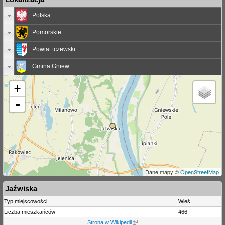
Polska
Pomorskie
Powiat tczewski
Gmina Gniew
+
-
Dane mapy ©
OpenStreetMap
Jaźwiska
Typ miejscowości
Wieś
Liczba mieszkańców
466
Strona w Wikipedii