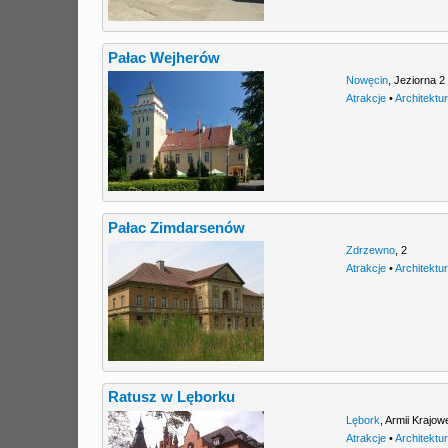
Pałac Wejherów
Nowęcin
,
Jeziorna 2
Atrakcje
•
Architektu
Pałac Zimdarsenów
Zdrzewno
,
2
Atrakcje
•
Architektu
Ratusz w Lęborku
Lębork
,
Armii Krajow
Atrakcje
•
Architektu