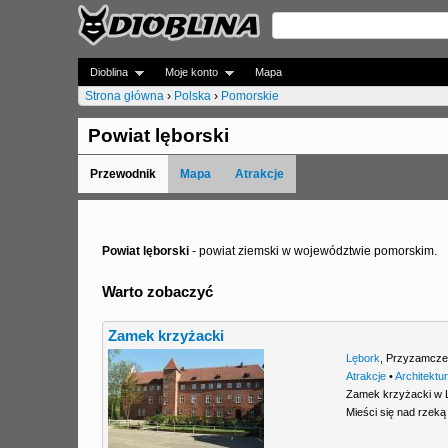
Dioblina
Moje konto
Mapa
Strona główna
›
Polska
›
Pomorskie
J
Powiat lęborski
e
Przewodnik
Mapa
Atrakcje
s
t
e
Powiat lęborski
- powiat ziemski w województwie pomorskim.
ś
Warto zobaczyć
t
Zamek krzyżacki
u
Lębork
,
Przyzamcze
t
Atrakcje
•
Architektu
Zamek krzyżacki w L
a
Mieści się nad rzeką
j