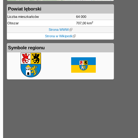
Powiat lęborski
Liczba mieszkańców
64 000
2
Obszar
707,00 km
Strona WWW
Strona w Wikipedii
Symbole regionu