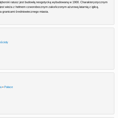
lęborski ratusz jest budowlą neogotycką wybudowaną w 1900. Charakterystycznym
est wieża z hełmem czworobocznym zakończonym ażurową latarnią z iglicą.
a granicami średniowiecznego miasta.
ościoły
ra
•
Pałace