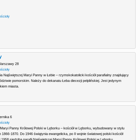
ościoły
y
Warszawy 28
ościoły
a Najświętszej Maryi Panny w Łebie – rzymskokatolicki kościół parafialny znajdujący
ództwie pomorskim. Należy do dekanatu Łeba diecezji pelplińskiej. Jest jedynym
kiem miasta.
ernika 6
ościoły
j Maryi Panny Królowej Polski w Lęborku – kościół w Lęborku, wybudowany w stylu
 1866-1870. Do 1946 świątynia ewangelicka, po II wojnie światowej polski kościół
 1958 siedziba parafii Najświętszej Maryi Panny Królowej Polski w Lęborku.