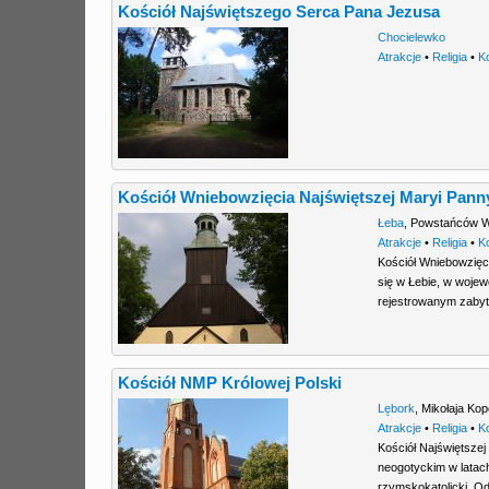
Kościół Najświętszego Serca Pana Jezusa
Chocielewko
Atrakcje
•
Religia
•
K
Kościół Wniebowzięcia Najświętszej Maryi Pann
Łeba
,
Powstańców 
Atrakcje
•
Religia
•
K
Kościół Wniebowzięci
się w Łebie, w wojew
rejestrowanym zabyt
Kościół NMP Królowej Polski
Lębork
,
Mikołaja Kop
Atrakcje
•
Religia
•
K
Kościół Najświętsze
neogotyckim w latach
rzymskokatolicki. Od