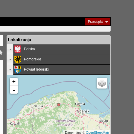
Przeglądaj
Lokalizacja
Polska
Pomorskie
Powiat lęborski
+
-
Dane mapy ©
OpenStreetMap