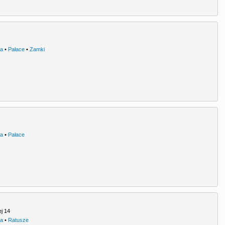
ra
•
Pałace
•
Zamki
ra
•
Pałace
ej 14
ra
•
Ratusze