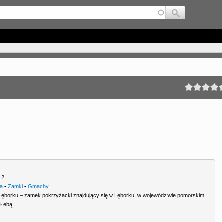
Jump to navigation
 2
ra
•
Zamki
•
Gmachy
ęborku – zamek pokrzyżacki znajdujący się w Lęborku, w województwie pomorskim.
 Łebą.