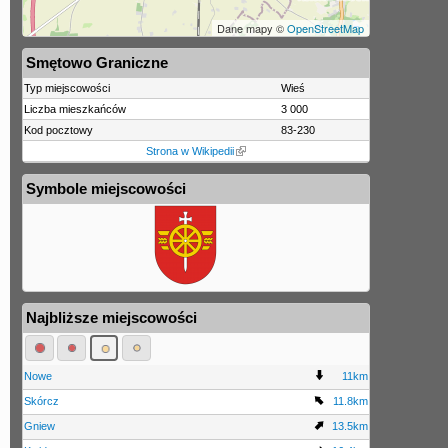
Dane mapy ©
OpenStreetMap
Smętowo Graniczne
Typ miejscowości
Wieś
Liczba mieszkańców
3 000
Kod pocztowy
83-230
Strona w Wikipedii
Symbole miejscowości
Najbliższe miejscowości
Nowe
11km
Skórcz
11.8km
Gniew
13.5km