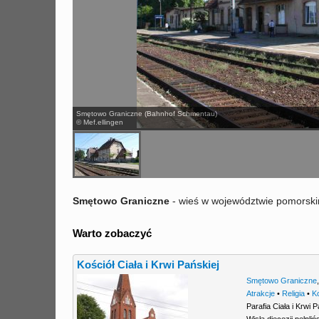
Smętowo Graniczne (Bahnhof Schmentau)
© Mef.ellingen
Smętowo Graniczne
- wieś w województwie pomorski
Warto zobaczyć
Kościół Ciała i Krwi Pańskiej
Smętowo Graniczne
Atrakcje
•
Religia
•
K
Parafia Ciała i Krw