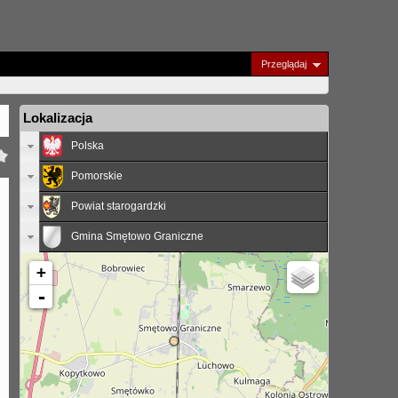
Przeglądaj
Lokalizacja
Polska
Pomorskie
Powiat starogardzki
Gmina Smętowo Graniczne
+
-