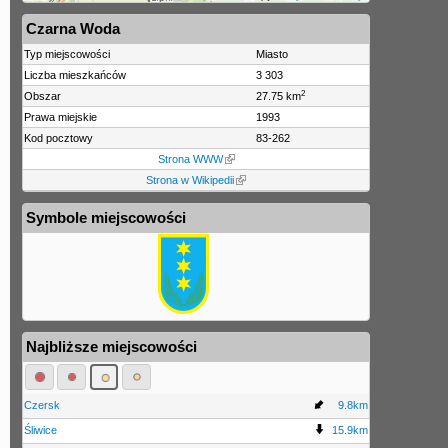
Czarna Woda
Typ miejscowości
Miasto
Liczba mieszkańców
3 303
2
Obszar
27.75 km
Prawa miejskie
1993
Kod pocztowy
83-262
Strona WWW
Strona w Wikipedii
Symbole miejscowości
Najbliższe miejscowości
Czersk
9.8km
Śliwice
15.9km