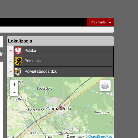
Przeglądaj
Lokalizacja
Polska
Pomorskie
Powiat starogardzki
+
-
Dane mapy ©
OpenStreetMap