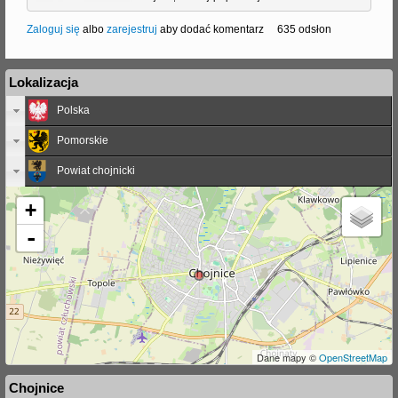
Zaloguj się
albo
zarejestruj
aby dodać komentarz
635 odsłon
Lokalizacja
Polska
Pomorskie
Powiat chojnicki
+
-
Dane mapy ©
OpenStreetMap
Chojnice