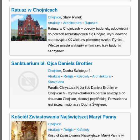
Ratusz w Chojnicach
Chojnice
,
Stary Rynek
Atrakcje
•
Architektura
•
Ratusze
Ratusz w Chojnicach – obecny budynek, odpowiedni
do potrzeb rozrastających się Chojnic, wybudowano
na początku XX wieku w północnej części Rynku.
Władze miasta wykupiły w tym celu trzy budynki
szczytowe.
Sanktuarium bł. Ojca Daniela Brottier
Chojnice
,
Ducha Świętego 4
Atrakcje
•
Religia
•
Kościoły
•
Architektura
•
Sanktuaria
Parafia Chrystusa Króla i bł. Daniela Brottier w
Chojnicach - rzymskokatolicka parafia należąca do
dekanatu Chojnice, diecezji pelplińskiej. Prowadzona
jest przez misjonarzy Ducha Świętego.
Kościół Zwiastowania Najświętszej Maryi Panny
Chojnice
Atrakcje
•
Religia
•
Kościoły
Kościół Zwiastowania Najświętszej Maryi Panny w