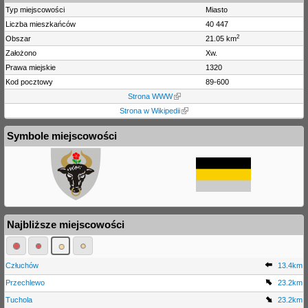
Typ miejscowości
Miasto
Liczba mieszkańców
40 447
2
Obszar
21.05 km
Założono
Xw.
Prawa miejskie
1320
Kod pocztowy
89-600
Strona WWW
Strona w Wikipedii
Symbole miejscowości
Najbliższe miejscowości
Człuchów
13.4km
Przechlewo
23.2km
Tuchola
23.2km