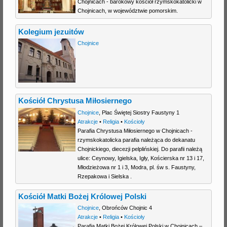
Chojnicach - barokowy kościół rzymskokatolicki w
Chojnicach, w województwie pomorskim.
Kolegium jezuitów
Chojnice
Kościół Chrystusa Miłosiernego
Chojnice
,
Plac Świętej Siostry Faustyny 1
Atrakcje
•
Religia
•
Kościoły
Parafia Chrystusa Miłosiernego w Chojnicach -
rzymskokatolicka parafia należąca do dekanatu
Chojnickiego, diecezji pelplińskiej. Do parafii należą
ulice: Ceynowy, Igielska, Igły, Kościerska nr 13 i 17,
Młodzieżowa nr 1 i 3, Modra, pl. św s. Faustyny,
Rzepakowa i Sielska .
Kościół Matki Bożej Królowej Polski
Chojnice
,
Obrońców Chojnic 4
Atrakcje
•
Religia
•
Kościoły
Parafia Matki Bożej Królowej Polski w Chojnicach –