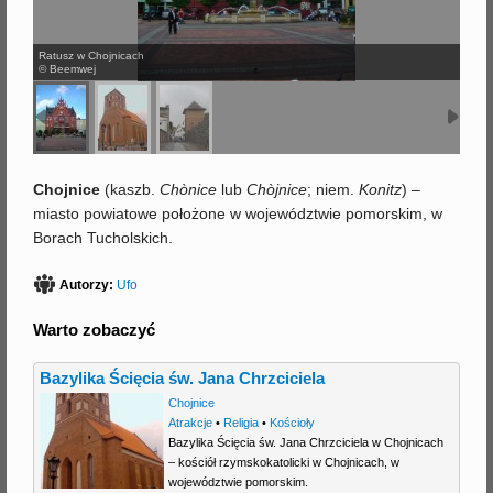
j
Ratusz w Chojnicach
© Beemwej
Chojnice
(
kaszb.
Chònice
lub
Chòjnice
; niem.
Konitz
) –
miasto powiatowe położone w województwie pomorskim, w
Borach Tucholskich.
Autorzy:
Ufo
Warto zobaczyć
Bazylika Ścięcia św. Jana Chrzciciela
Chojnice
Atrakcje
•
Religia
•
Kościoły
Bazylika Ścięcia św. Jana Chrzciciela w Chojnicach
– kościół rzymskokatolicki w Chojnicach, w
województwie pomorskim.