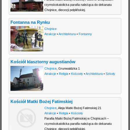
rzymskokatolicka parafia należąca do dekanatu
Chojnice, diecezji pelplińskiej.
Fontanna na Rynku
Chojnice
Atrakcje
•
Architektura
•
Fontanny
Kościół klasztorny augustianów
Chojnice
,
Grunwaldzka 1
Atrakcje
•
Religia
•
Kościoły
•
Architektura
•
Szkoły
Kościół Matki Bożej Fatimskiej
Chojnice
,
Aleja Matki Bożej Fatimskiej 21
Atrakcje
•
Religia
•
Kościoły
Parafia Matki Bożej Fatimskiej w Chojnicach –
rzymskokatolicka parafia należąca do dekanatu
Chojnice, diecezji pelplińskiej.