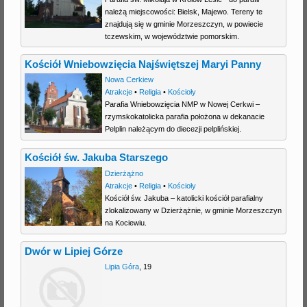
należą miejscowości: Bielsk, Majewo. Tereny te
j
znajdują się w gminie Morzeszczyn, w powiecie
tczewskim, w województwie pomorskim.
Kościół Wniebowzięcia Najświętszej Maryi Panny
Nowa Cerkiew
Atrakcje
•
Religia
•
Kościoły
Parafia Wniebowzięcia NMP w Nowej Cerkwi –
rzymskokatolicka parafia położona w dekanacie
Pelplin należącym do diecezji pelplińskiej.
Kościół św. Jakuba Starszego
Dzierżążno
Atrakcje
•
Religia
•
Kościoły
Kościół św. Jakuba – katolicki kościół parafialny
zlokalizowany w Dzierżążnie, w gminie Morzeszczyn
na Kociewiu.
Dwór w Lipiej Górze
Lipia Góra
,
19