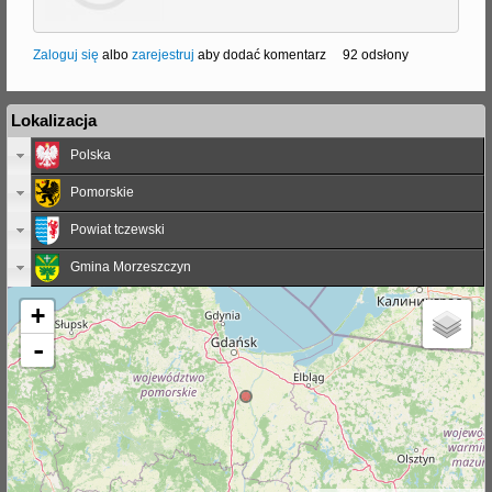
Zaloguj się
albo
zarejestruj
aby dodać komentarz
92 odsłony
Lokalizacja
Polska
Pomorskie
Powiat tczewski
Gmina Morzeszczyn
+
-