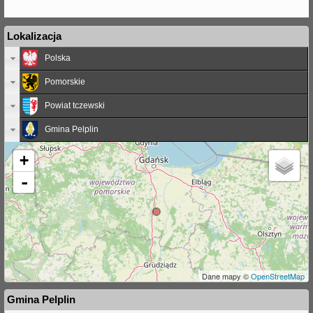
Lokalizacja
Polska
Pomorskie
Powiat tczewski
Gmina Pelplin
+
-
Dane mapy ©
OpenStreetMap
Gmina Pelplin