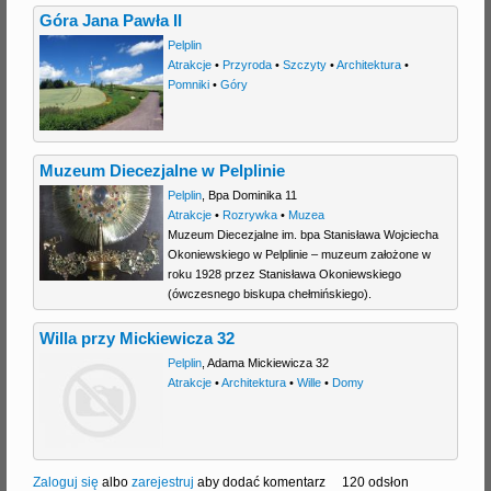
Góra Jana Pawła II
Pelplin
Atrakcje
•
Przyroda
•
Szczyty
•
Architektura
•
Pomniki
•
Góry
Muzeum Diecezjalne w Pelplinie
Pelplin
,
Bpa Dominika 11
Atrakcje
•
Rozrywka
•
Muzea
Muzeum Diecezjalne im. bpa Stanisława Wojciecha
Okoniewskiego w Pelplinie – muzeum założone w
roku 1928 przez Stanisława Okoniewskiego
(ówczesnego biskupa chełmińskiego).
Willa przy Mickiewicza 32
Pelplin
,
Adama Mickiewicza 32
Atrakcje
•
Architektura
•
Wille
•
Domy
Zaloguj się
albo
zarejestruj
aby dodać komentarz
120 odsłon