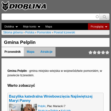
Jump to navigation
Dioblina
Moje konto
Mapa
Przeglądaj
Strona główna
›
Polska
›
Pomorskie
›
Powiat tczewski
J
Gmina Pelplin
e
Przewodnik
Mapa
Atrakcje
s
t
e
Gmina Pelplin
- gmina miejsko-wiejska w województwie pomorskim, w
powiecie tczewskm.
ś
Warto zobaczyć
t
u
Bazylika katedralna Wniebowzięcia Najświętszej
Maryi Panny
t
Pelplin
,
Plac Mariacki 7
a
Atrakcje
•
Religia
•
Kościoły