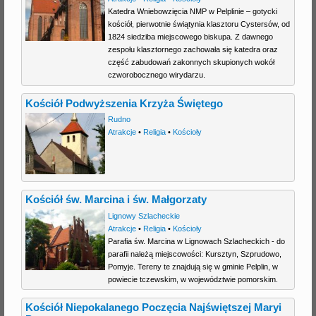
Katedra Wniebowzięcia NMP w Pelplinie – gotycki
j
kościół, pierwotnie świątynia klasztoru Cystersów, od
1824 siedziba miejscowego biskupa. Z dawnego
zespołu klasztornego zachowała się katedra oraz
część zabudowań zakonnych skupionych wokół
czworobocznego wirydarzu.
Kościół Podwyższenia Krzyża Świętego
Rudno
Atrakcje
•
Religia
•
Kościoły
Kościół św. Marcina i św. Małgorzaty
Lignowy Szlacheckie
Atrakcje
•
Religia
•
Kościoły
Parafia św. Marcina w Lignowach Szlacheckich - do
parafii należą miejscowości: Kursztyn, Szprudowo,
Pomyje. Tereny te znajdują się w gminie Pelplin, w
powiecie tczewskim, w województwie pomorskim.
Kościół Niepokalanego Poczęcia Najświętszej Maryi