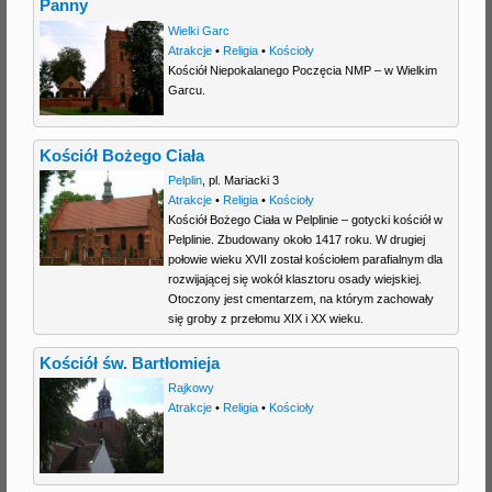
Panny
Wielki Garc
Atrakcje
•
Religia
•
Kościoły
Kościół Niepokalanego Poczęcia NMP – w Wielkim
Garcu.
Kościół Bożego Ciała
Pelplin
,
pl. Mariacki 3
Atrakcje
•
Religia
•
Kościoły
Kościół Bożego Ciała w Pelplinie – gotycki kościół w
Pelplinie. Zbudowany około 1417 roku. W drugiej
połowie wieku XVII został kościołem parafialnym dla
rozwijającej się wokół klasztoru osady wiejskiej.
Otoczony jest cmentarzem, na którym zachowały
się groby z przełomu XIX i XX wieku.
Kościół św. Bartłomieja
Rajkowy
Atrakcje
•
Religia
•
Kościoły