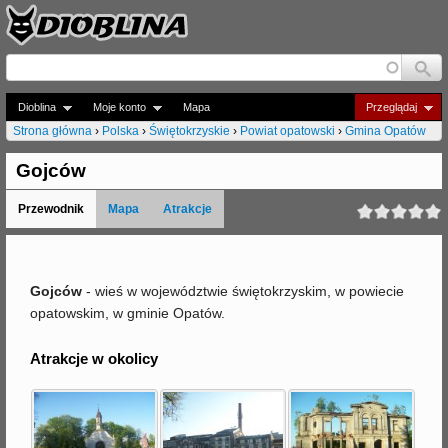
Jump to navigation
Dioblina
Moje konto
Mapa
Przeglądaj
Strona główna
›
Polska
›
Świętokrzyskie
›
Powiat opatowski
›
Gmina Opatów
J
Gojców
e
Przewodnik
Mapa
Atrakcje
s
t
e
Gojców
- wieś w województwie świętokrzyskim, w powiecie
opatowskim, w gminie Opatów.
ś
t
Atrakcje w okolicy
u
t
a