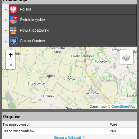
Polska
Świętokrzyskie
Powiat opatowski
Gmina Opatów
+
-
Dane mapy ©
OpenStreetMap
Gojców
Typ miejscowości
Wieś
Liczba mieszkańców
260
Strona w Wikipedii