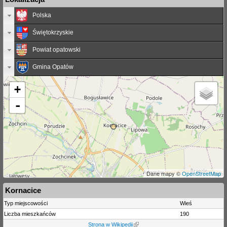
Polska
Świętokrzyskie
Powiat opatowski
Gmina Opatów
+
-
Dane mapy ©
OpenStreetMap
Kornacice
Typ miejscowości
Wieś
Liczba mieszkańców
190
Strona w Wikipedii