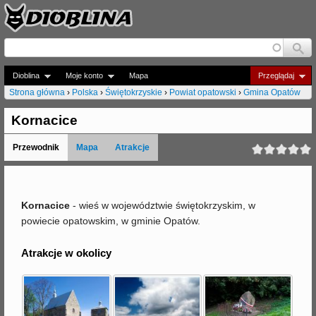
Jump to navigation
Dioblina
Moje konto
Mapa
Przeglądaj
Strona główna
›
Polska
›
Świętokrzyskie
›
Powiat opatowski
›
Gmina Opatów
J
Kornacice
e
Przewodnik
Mapa
Atrakcje
s
t
e
Kornacice
- wieś w województwie świętokrzyskim, w
powiecie opatowskim, w gminie Opatów.
ś
t
Atrakcje w okolicy
u
t
a