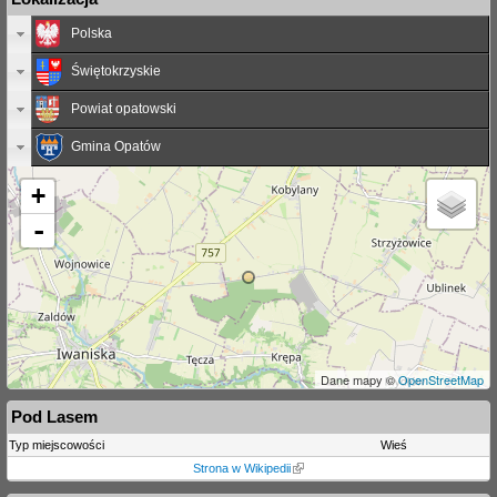
Polska
Świętokrzyskie
Powiat opatowski
Gmina Opatów
+
-
Dane mapy ©
OpenStreetMap
Pod Lasem
Typ miejscowości
Wieś
Strona w Wikipedii