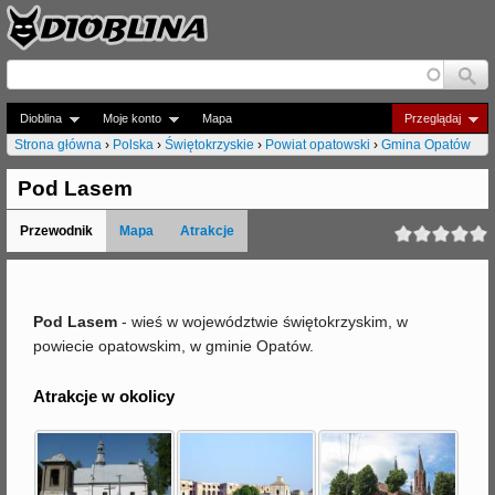
Jump to navigation
Dioblina
Moje konto
Mapa
Przeglądaj
Strona główna
›
Polska
›
Świętokrzyskie
›
Powiat opatowski
›
Gmina Opatów
J
Pod Lasem
e
Przewodnik
Mapa
Atrakcje
s
t
e
Pod Lasem
- wieś w województwie świętokrzyskim, w
powiecie opatowskim, w gminie Opatów.
ś
t
Atrakcje w okolicy
u
t
a