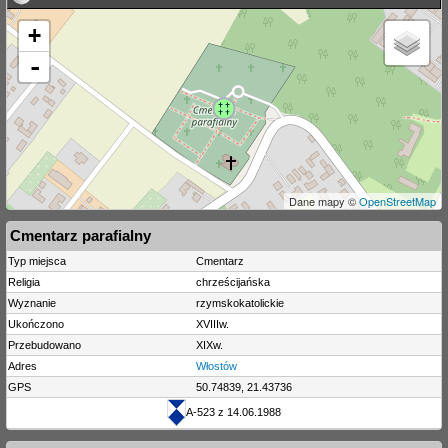
+
-
Dane mapy ©
OpenStreetMap
Cmentarz parafialny
Typ miejsca
Cmentarz
Religia
chrześcijańska
Wyznanie
rzymskokatolickie
Ukończono
XVIIIw.
Przebudowano
XIXw.
Adres
Włostów
GPS
50.74839, 21.43736
A-523 z 14.06.1988