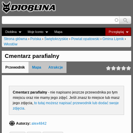
Jump to navigation
Dioblina
Moje konto
Mapa
Przeglądaj
Strona główna
›
Polska
›
Świętokrzyskie
›
Powiat opatowski
›
Gmina Lipnik
›
Włostów
J
e
Cmentarz parafialny
s
Przewodnik
Mapa
Atrakcje
t
e
Cmentarz parafialny
- nie napisano jeszcze przewodnika po tym
ś
miejscu oraz nie mamy jego zdjęć. Jeśli znasz to miejsce lub masz
t
jego zdjęcia,
to tutaj możesz napisać przewodnik lub dodać swoje
zdjęcia
.
u
t
Autorzy:
alex4842
a