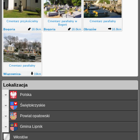
Cmentarz przykościelny
Cmentarz parafialny w
Cmentarz parafialny
Bogorii
Bogoria
16.6km
Bogoria
16.6km
Obrazów
16.8km
Cmentarz parafialny
Wiązownica-
19km
Kolonia
Lokalizacja
Polska
Świętokrzyskie
Powiat opatowski
Gmina Lipnik
Włostów