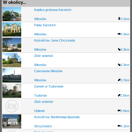
W okolicy...
Kaplica grobowa Karskich
Włostów
0.1km
Pałac Karskich
Włostów
0.3km
Kościół św. Jana Chrzciciela
Włostów
0.3km
Zbór ariański
Włostów
0.3km
Cukrownia Włostów
Włostów
0.7km
Zamek w Tudorowie
Tudorów
2.6km
Zbór ariański
Ublinek
2.6km
Kościół św. Bartłomieja Apostoła
Strzyżowice
4.1km