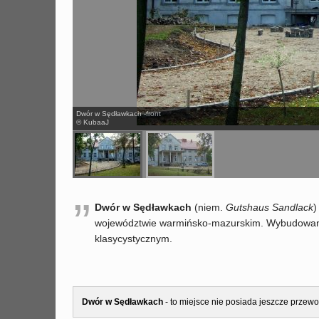
Dwór w Sędławkach -front
© KubaaJ
”
Dwór w Sędławkach
(niem.
Gutshaus Sandlack
)
województwie warmińsko-mazurskim. Wybudowany z
klasycystycznym.
Dwór w Sędławkach
- to miejsce nie posiada jeszcze przewo