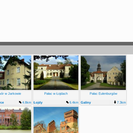
ór w Jarkowie
Pałac w Łojdach
Pałac Eulenburgów
yce
4.8km
Łojdy
6.4km
Galiny
7.3km