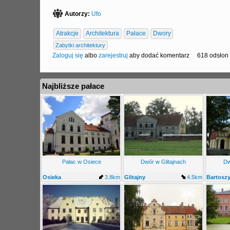
Autorzy:
Ufo
Atrakcje
Architektura
Pałace
Dwory
Zabytki architektury
Zaloguj się
albo
zarejestruj
aby dodać komentarz
618 odsłon
Najbliższe pałace
Pałac w Osiece
Dwór w Glitajnach
Dw
Osieka
3.8km
Glitajny
4.5km
Bartosz
Jarkowo