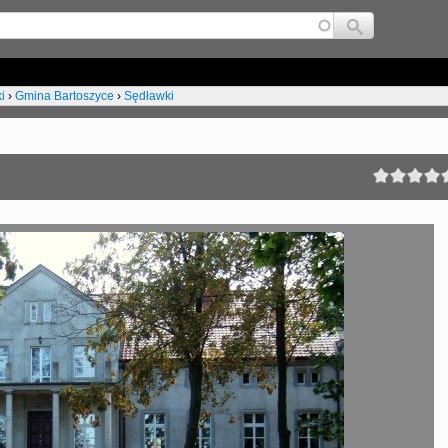
Jump to navigation
i
›
Gmina Bartoszyce
›
Sędławki