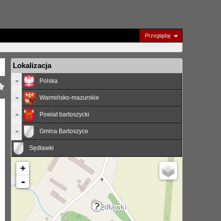
Przeglądaj
Lokalizacja
Polska
Warmińsko-mazurskie
Powiat bartoszycki
Gmina Bartoszyce
Sędławki
+
-