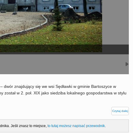
 – dwór znajdujący się we wsi Sędławki w gminie Bartoszyce w
ostał w 2. poł. XIX jako siedziba lokalnego gospodarstwa w stylu
Czytaj dalej
dnika. Jeśli znasz to miejsce,
to tutaj możesz napisać przewodnik
.