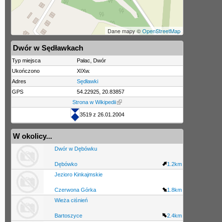
Dane mapy ©
OpenStreetMap
Dwór w Sędławkach
Typ miejsca
Pałac, Dwór
Ukończono
XIXw.
Adres
Sędławki
GPS
54.22925, 20.83857
Strona w Wikipedii
3519 z 26.01.2004
W okolicy...
Dwór w Dębówku
Dębówko
1.2km
Jezioro Kinkajmskie
Czerwona Górka
1.8km
Wieża ciśnień
Bartoszyce
2.4km