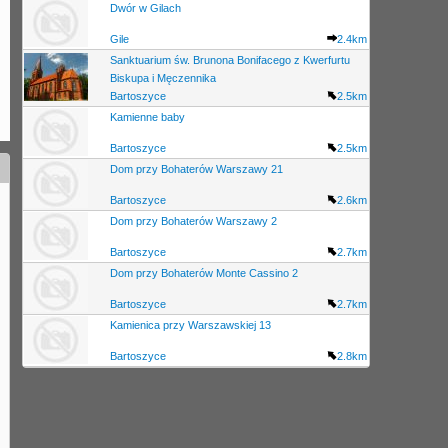
Dwór w Gilach
Gile
2.4km
Sanktuarium św. Brunona Bonifacego z Kwerfurtu
Biskupa i Męczennika
Bartoszyce
2.5km
Kamienne baby
Bartoszyce
2.5km
Dom przy Bohaterów Warszawy 21
Bartoszyce
2.6km
Dom przy Bohaterów Warszawy 2
Bartoszyce
2.7km
Dom przy Bohaterów Monte Cassino 2
Bartoszyce
2.7km
Kamienica przy Warszawskiej 13
Bartoszyce
2.8km