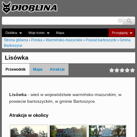
Jump to navigation
Dioblina
Moje konto
Mapa
Przeglądaj
Strona główna
›
Polska
›
Warmińsko-mazurskie
›
Powiat bartoszycki
›
Gmina
Bartoszyce
J
e
Lisówka
s
Przewodnik
Mapa
Atrakcje
t
e
Lisówka
- wieś w województwie warmińsko-mazurskim, w
ś
powiecie bartoszyckim, w gminie Bartoszyce.
t
Atrakcje w okolicy
u
t
a