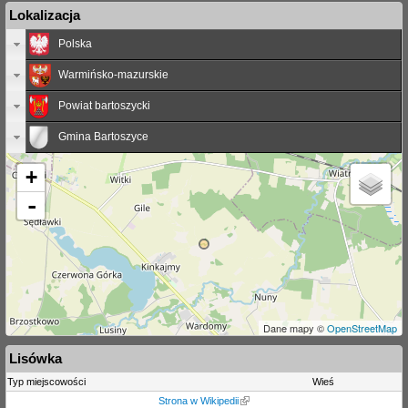
Lokalizacja
Polska
Warmińsko-mazurskie
Powiat bartoszycki
Gmina Bartoszyce
+
-
Dane mapy ©
OpenStreetMap
Lisówka
Typ miejscowości
Wieś
Strona w Wikipedii