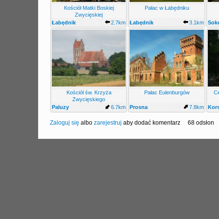
Kościół Matki Boskiej
Pałac w Łabędniku
Zwycięskiej
Łabędnik
2.7km
Łabędnik
3.1km
Soko
Kościół św. Krzyża
Pałac Eulenburgów
Ce
Zwycięskiego
Paluzy
6.7km
Prosna
7.8km
Kor
Zaloguj się
albo
zarejestruj
aby dodać komentarz
68 odsłon