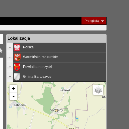
Przeglądaj
Lokalizacja
Polska
Warmińsko-mazurskie
Powiat bartoszycki
Gmina Bartoszyce
+
-