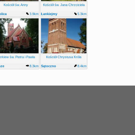
Kościół św. Anny
Kościół św. Jana Chrzciciela
lica
3.9km
Łankiejmy
5.3km
rkiew św. Piotra i Pawła
Kościół Chrystusa Króla
sze
8.3km
Sątoczno
8.4km