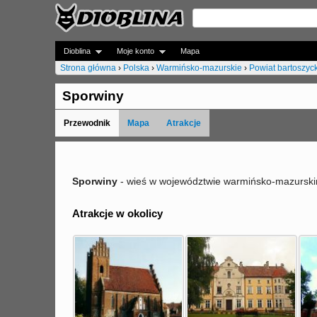
Dioblina
Moje konto
Mapa
Strona główna
›
Polska
›
Warmińsko-mazurskie
›
Powiat bartoszyck
J
Sporwiny
e
Przewodnik
Mapa
Atrakcje
s
t
e
Sporwiny
- wieś w województwie warmińsko-mazurskim
ś
Atrakcje w okolicy
t
u
t
a
j