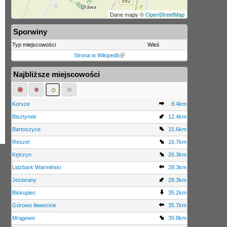
Dane mapy ©
OpenStreetMap
Sporwiny
Typ miejscowości
Wieś
Strona w Wikipedii
Najbliższe miejscowości
Korsze
8.4km
Bisztynek
12.4km
Bartoszyce
15.6km
Reszel
16.7km
Kętrzyn
26.3km
Lidzbark Warmiński
28.3km
Jeziorany
28.3km
Biskupiec
35.2km
Górowo Iławeckie
35.7km
Mrągowo
39.8km