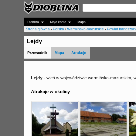
Dioblina
Moje konto
Mapa
Strona główna
›
Polska
›
Warmińsko-mazurskie
›
Powiat bartoszyck
J
Lejdy
e
Przewodnik
Mapa
Atrakcje
s
t
e
Lejdy
- wieś w województwie warmińsko-mazurskim, w 
ś
Atrakcje w okolicy
t
u
t
a
j