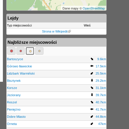
Dane mapy ©
OpenStreetMap
Lejdy
Typ miejscowości
Wieś
Strona w Wikipedii
Najbliższe miejscowości
Bartoszyce
9.6km
Górowo Iławeckie
17.5km
Lidzbark Warmiński
25.5km
Bisztynek
29.2km
Korsze
31.1km
Jeziorany
39.7km
Reszel
40.7km
Pieniężno
41.7km
Dobre Miasto
44.8km
Orneta
47km