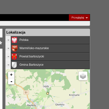
Przeglądaj
Lokalizacja
Polska
Warmińsko-mazurskie
Powiat bartoszycki
Gmina Bartoszyce
+
-