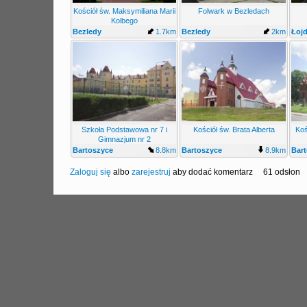
Kościół św. Maksymiliana Marii
Folwark w Bezledach
Kolbego
Bezledy
1.7km
Bezledy
2km
Łoj
Szkoła Podstawowa nr 7 i
Kościół św. Brata Alberta
Koś
Gimnazjum nr 2
Bartoszyce
8.8km
Bartoszyce
8.9km
Bar
Zaloguj się
albo
zarejestruj
aby dodać komentarz
61 odsłon