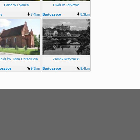
Pałac w Łojdach
Dwór w Jarkowie
dy
7.4km
Bartoszyce
8.3km
Jarkowo
ciół św. Jana Chrzciciela
Zamek krzyżacki
toszyce
9.3km
Bartoszyce
9.4km