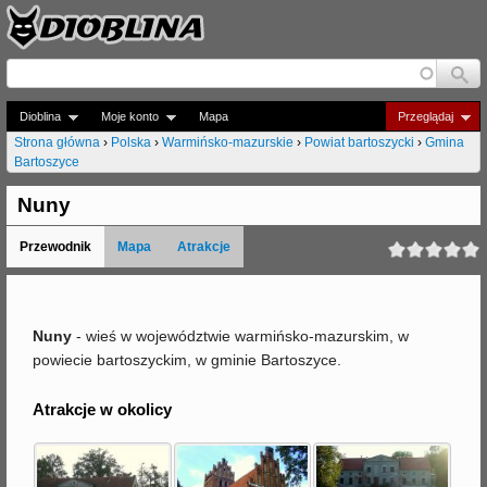
Jump to navigation
Dioblina
Moje konto
Mapa
Przeglądaj
Strona główna
›
Polska
›
Warmińsko-mazurskie
›
Powiat bartoszycki
›
Gmina
Bartoszyce
J
e
Nuny
s
Przewodnik
Mapa
Atrakcje
t
e
Nuny
- wieś w województwie warmińsko-mazurskim, w
ś
powiecie bartoszyckim, w gminie Bartoszyce.
t
Atrakcje w okolicy
u
t
a