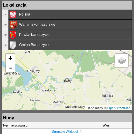
Lokalizacja
Polska
Warmińsko-mazurskie
Powiat bartoszycki
Gmina Bartoszyce
+
-
Dane mapy ©
OpenStreetMap
Nuny
Typ miejscowości
Wieś
Strona w Wikipedii