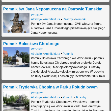
j
Pomnik św. Jana Nepomucena na Ostrowie Tumskim
Wrocław
Atrakcje
•
Architektura
•
Rzeźby
•
Pomniki
Pomnik św. Jana Nepomucena - XVIII wieczna figura
autorstwa Jana Urbańskiego przedstawiająca świętego
Jana Nepomucena.
Pomnik Bolesława Chrobrego
Wrocław
Atrakcje
•
Architektura
•
Pomniki
Pomnik Bolesława Chrobrego we Wrocławiu – pomnik
konny Bolesława Chrobrego według projektu Doroty
Korzeniewskiej, Macieja Albrzykowskiego i Grażyny
Jaskierskiej-Albrzykowskiej, wzniesiony we Wrocławiu
na ulicy Świdnickiej i odsłonięty 15 września 2007 roku.
Pomnik Fryderyka Chopina w Parku Południowym
Wrocław
Atrakcje
•
Architektura
•
Pomniki
•
Rzeźby
Pomnik Fryderyka Chopina we Wrocławiu – pomnik
znajdujący się we Wrocławiu w Parku Południowym.
Został wzniesiony dla upamiętnienia, faktu że Fryderyk