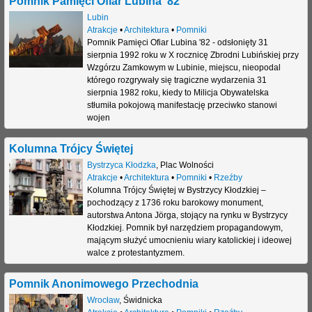
Pomnik Pamięci Ofiar Lubina '82
Lubin
Atrakcje
•
Architektura
•
Pomniki
Pomnik Pamięci Ofiar Lubina '82 - odsłonięty 31
sierpnia 1992 roku w X rocznicę Zbrodni Lubińskiej przy
Wzgórzu Zamkowym w Lubinie, miejscu, nieopodal
którego rozgrywały się tragiczne wydarzenia 31
sierpnia 1982 roku, kiedy to Milicja Obywatelska
stłumiła pokojową manifestację przeciwko stanowi
wojen
Kolumna Trójcy Świętej
Bystrzyca Kłodzka
,
Plac Wolności
Atrakcje
•
Architektura
•
Pomniki
•
Rzeźby
Kolumna Trójcy Świętej w Bystrzycy Kłodzkiej –
pochodzący z 1736 roku barokowy monument,
autorstwa Antona Jörga, stojący na rynku w Bystrzycy
Kłodzkiej. Pomnik był narzędziem propagandowym,
mającym służyć umocnieniu wiary katolickiej i ideowej
walce z protestantyzmem.
Pomnik Anonimowego Przechodnia
Wrocław
,
Świdnicka