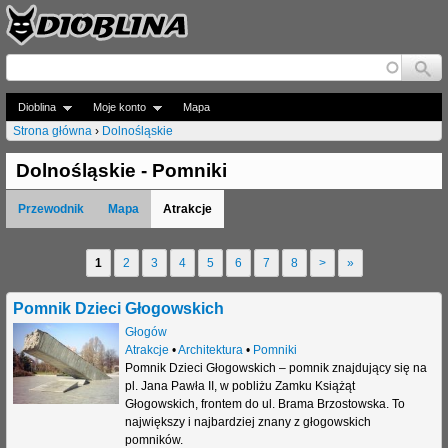
Jump to navigation
Dioblina
Moje konto
Mapa
Strona główna
›
Dolnośląskie
J
Dolnośląskie - Pomniki
e
Przewodnik
Mapa
Atrakcje
s
t
1
2
3
4
5
6
7
8
>
»
S
e
t
Pomnik Dzieci Głogowskich
ś
r
Głogów
t
Atrakcje
•
Architektura
•
Pomniki
o
Pomnik Dzieci Głogowskich – pomnik znajdujący się na
u
pl. Jana Pawła II, w pobliżu Zamku Książąt
n
Głogowskich, frontem do ul. Brama Brzostowska. To
t
największy i najbardziej znany z głogowskich
y
pomników.
a