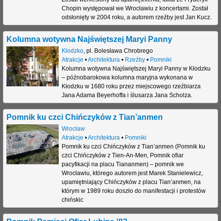
Chopin występował we Wrocławiu z koncertami. Został
odsłonięty w 2004 roku, a autorem rzeźby jest Jan Kucz.
Kolumna wotywna Najświętszej Maryi Panny
Kłodzko
,
pl. Bolesława Chrobrego
Atrakcje
•
Architektura
•
Rzeźby
•
Pomniki
Kolumna wotywna Najświętszej Maryi Panny w Kłodzku
– późnobarokowa kolumna maryjna wykonana w
Kłodzku w 1680 roku przez miejscowego rzeźbiarza
Jana Adama Beyerhoffa i ślusarza Jana Scholza.
Pomnik ku czci Chińczyków z Tian’anmen
Wrocław
Atrakcje
•
Architektura
•
Pomniki
Pomnik ku czci Chińczyków z Tian’anmen (Pomnik ku
czci Chińczyków z Tien-An-Men, Pomnik ofiar
pacyfikacji na placu Tiananmen) – pomnik we
Wrocławiu, którego autorem jest Marek Stanielewicz,
upamiętniający Chińczyków z placu Tian’anmen, na
którym w 1989 roku doszło do manifestacji i protestów
chińskic