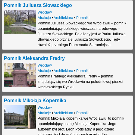
Pomnik Juliusza Słowackiego
Wrocław
Atrakcje
•
Architektura
•
Pomniki
Pomnik Juliusza Słowackiego we Wrocławiu – pomnik
upamiętniający polskiego wieszcza narodowego –
Juliusza Słowackiego. Położony jest w Parku Juliusza
Słowackiego przy alei Juliusza Słowackiego. Tędy
również przebiega Promenada Staromiejska.
Pomnik Aleksandra Fredry
Wrocław
Atrakcje
•
Architektura
•
Pomniki
Pomnik Hrabiego Aleksandra Fredry – pomnik
znajdujący się we Wrocławiu na południowej pierzei
wrocławskiego Rynku.
Pomnik Mikołaja Kopernika
Wrocław
Atrakcje
•
Architektura
•
Pomniki
Pomnik Mikołaja Kopernika we Wrocławiu, to pomnik
upamiętniający osobę Mikołaja Kopernika. Jego
autorem był prof. Leon Podsiadły, a jego dzieło
zaliczane jest do ważniejszych przykładów