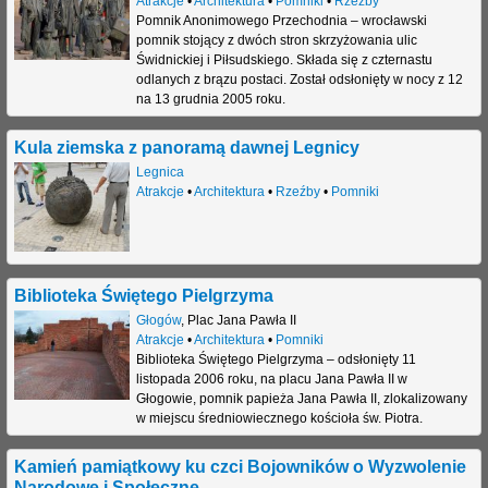
Atrakcje
•
Architektura
•
Pomniki
•
Rzeźby
Pomnik Anonimowego Przechodnia – wrocławski
pomnik stojący z dwóch stron skrzyżowania ulic
Świdnickiej i Piłsudskiego. Składa się z czternastu
odlanych z brązu postaci. Został odsłonięty w nocy z 12
na 13 grudnia 2005 roku.
Kula ziemska z panoramą dawnej Legnicy
Legnica
Atrakcje
•
Architektura
•
Rzeźby
•
Pomniki
Biblioteka Świętego Pielgrzyma
Głogów
,
Plac Jana Pawła II
Atrakcje
•
Architektura
•
Pomniki
Biblioteka Świętego Pielgrzyma – odsłonięty 11
listopada 2006 roku, na placu Jana Pawła II w
Głogowie, pomnik papieża Jana Pawła II, zlokalizowany
w miejscu średniowiecznego kościoła św. Piotra.
Kamień pamiątkowy ku czci Bojowników o Wyzwolenie
Narodowe i Społeczne