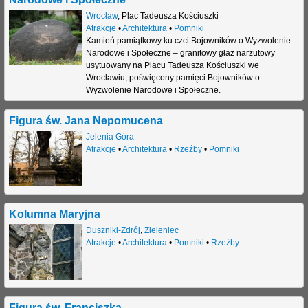
Wrocław
,
Plac Tadeusza Kościuszki
Atrakcje
•
Architektura
•
Pomniki
Kamień pamiątkowy ku czci Bojowników o Wyzwolenie
Narodowe i Społeczne – granitowy głaz narzutowy
usytuowany na Placu Tadeusza Kościuszki we
Wrocławiu, poświęcony pamięci Bojowników o
Wyzwolenie Narodowe i Społeczne.
Figura św. Jana Nepomucena
Jelenia Góra
Atrakcje
•
Architektura
•
Rzeźby
•
Pomniki
Kolumna Maryjna
Duszniki-Zdrój
,
Zieleniec
Atrakcje
•
Architektura
•
Pomniki
•
Rzeźby
Figura św. Franciszka