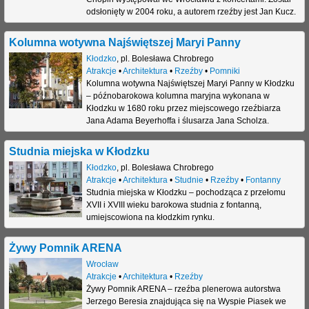
odsłonięty w 2004 roku, a autorem rzeźby jest Jan Kucz.
Kolumna wotywna Najświętszej Maryi Panny
Kłodzko
,
pl. Bolesława Chrobrego
Atrakcje
•
Architektura
•
Rzeźby
•
Pomniki
Kolumna wotywna Najświętszej Maryi Panny w Kłodzku
– późnobarokowa kolumna maryjna wykonana w
Kłodzku w 1680 roku przez miejscowego rzeźbiarza
Jana Adama Beyerhoffa i ślusarza Jana Scholza.
Studnia miejska w Kłodzku
Kłodzko
,
pl. Bolesława Chrobrego
Atrakcje
•
Architektura
•
Studnie
•
Rzeźby
•
Fontanny
Studnia miejska w Kłodzku – pochodząca z przełomu
XVII i XVIII wieku barokowa studnia z fontanną,
umiejscowiona na kłodzkim rynku.
Żywy Pomnik ARENA
Wrocław
Atrakcje
•
Architektura
•
Rzeźby
Żywy Pomnik ARENA – rzeźba plenerowa autorstwa
Jerzego Beresia znajdująca się na Wyspie Piasek we