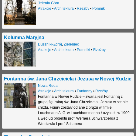
Jelenia Góra
Atrakcje
•
Architektura
•
Rzeźby
•
Pomniki
Kolumna Maryjna
Duszniki-Zdrój
,
Zieleniec
Atrakcje
•
Architektura
•
Pomniki
•
Rzeźby
Fontanna św. Jana Chrzciciela i Jezusa w Nowej Rudzie
Nowa Ruda
Atrakcje
•
Architektura
•
Fontanny
•
Rzeźby
Fontanna w Nowej Rudzie – zwana jest Fontanną z
grupą figuralną św. Jana Chrzciciela i Jezusa w scenie
chrztu. Figury zostały odlane z brązu w firmie
Lauchmann A. G. w Lauchhammer na Łużycach w 1909
r. według projektu prof. Wernera Schwarzberga z
Wrocławia i prof. Schapera.