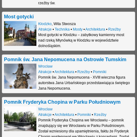
rzeźby św.
j
Most gotycki
Kłodzko
,
Wita Stwosza
Atrakcje
•
Technika
•
Mosty
•
Architektura
•
Rzeźby
Most gotycki w Kłodzku – zabytkowy kamienny most
nad rzeką Młynówką w Kłodzku w województwie
dolnośląskim.
Pomnik św. Jana Nepomucena na Ostrowie Tumskim
Wrocław
Atrakcje
•
Architektura
•
Rzeźby
•
Pomniki
Pomnik św. Jana Nepomucena - XVIII wieczna figura
autorstwa Jana Urbańskiego przedstawiająca świętego
Jana Nepomucena.
Pomnik Fryderyka Chopina w Parku Południowym
Wrocław
Atrakcje
•
Architektura
•
Pomniki
•
Rzeźby
Pomnik Fryderyka Chopina we Wrocławiu – pomnik
znajdujący się we Wrocławiu w Parku Południowym.
Został wzniesiony dla upamiętnienia, faktu że Fryderyk
Chopin występował we Wrocławiu z koncertami. Został