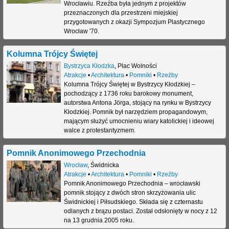
Wrocławiu. Rzeźba była jednym z projektów
przeznaczonych dla przestrzeni miejskiej
przygotowanych z okazji Sympozjum Plastycznego
Wrocław '70.
Kolumna Trójcy Świętej
Bystrzyca Kłodzka
,
Plac Wolności
Atrakcje
•
Architektura
•
Pomniki
•
Rzeźby
Kolumna Trójcy Świętej w Bystrzycy Kłodzkiej –
pochodzący z 1736 roku barokowy monument,
autorstwa Antona Jörga, stojący na rynku w Bystrzycy
Kłodzkiej. Pomnik był narzędziem propagandowym,
mającym służyć umocnieniu wiary katolickiej i ideowej
walce z protestantyzmem.
Pomnik Anonimowego Przechodnia
Wrocław
,
Świdnicka
Atrakcje
•
Architektura
•
Pomniki
•
Rzeźby
Pomnik Anonimowego Przechodnia – wrocławski
pomnik stojący z dwóch stron skrzyżowania ulic
Świdnickiej i Piłsudskiego. Składa się z czternastu
odlanych z brązu postaci. Został odsłonięty w nocy z 12
na 13 grudnia 2005 roku.