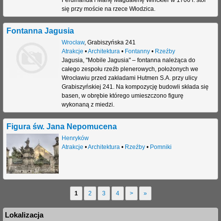
Ferdinanda i Marię Magdalenę Winckler w 1706 r. stoi
się przy moście na rzece Włodzica.
Fontanna Jagusia
Wrocław
,
Grabiszyńska 241
Atrakcje
•
Architektura
•
Fontanny
•
Rzeźby
Jagusia, "Mobile Jagusia" – fontanna należąca do
całego zespołu rzeźb plenerowych, położonych we
Wrocławiu przed zakładami Hutmen S.A. przy ulicy
Grabiszyńskiej 241. Na kompozycję budowli składa się
basen, w obrębie którego umieszczono figurę
wykonaną z miedzi.
Figura św. Jana Nepomucena
Henryków
Atrakcje
•
Architektura
•
Rzeźby
•
Pomniki
1
2
3
4
>
»
S
Lokalizacja
t