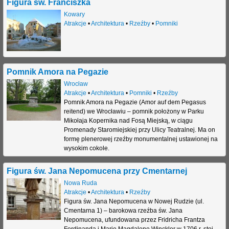
Figura św. Franciszka
Kowary
Atrakcje
•
Architektura
•
Rzeźby
•
Pomniki
Pomnik Amora na Pegazie
Wrocław
Atrakcje
•
Architektura
•
Pomniki
•
Rzeźby
Pomnik Amora na Pegazie (Amor auf dem Pegasus
reitend) we Wrocławiu – pomnik położony w Parku
Mikołaja Kopernika nad Fosą Miejską, w ciągu
Promenady Staromiejskiej przy Ulicy Teatralnej. Ma on
formę plenerowej rzeźby monumentalnej ustawionej na
wysokim cokole.
Figura św. Jana Nepomucena przy Cmentarnej
Nowa Ruda
Atrakcje
•
Architektura
•
Rzeźby
Figura św. Jana Nepomucena w Nowej Rudzie (ul.
Cmentarna 1) – barokowa rzeźba św. Jana
Nepomucena, ufundowana przez Fridricha Frantza