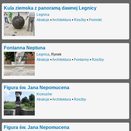
Kula ziemska z panoramą dawnej Legnicy
Legnica
Atrakcje
•
Architektura
•
Rzeźby
•
Pomniki
Fontanna Neptuna
Legnica
,
Rynek
Atrakcje
•
Architektura
•
Fontanny
•
Rzeźby
Figura św. Jana Nepomucena
Krzeszów
Atrakcje
•
Architektura
•
Rzeźby
Figura św. Jana Nepomucena