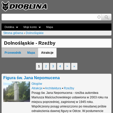
Jump to navigation
Dioblina
Moje konto
Mapa
Strona główna
›
Dolnośląskie
J
Dolnośląskie - Rzeźby
e
Przewodnik
Mapa
Atrakcje
s
t
1
2
3
4
>
»
S
e
t
Figura św. Jana Nepomucena
ś
r
Głogów
t
Atrakcje
•
Architektura
•
Rzeźby
o
Posąg św. Jana Nepomucena - rzeźba autorstwa
u
Mariusza Maściuchowskiego ustawiona w 2003 roku na
n
miejscu poprzedniej, zaginionej w 1945 roku.
t
Współczesny posąg umieszczono po nieudanej próbie
y
odnalezienia dawnej figury w Odrze. W postumencie
a