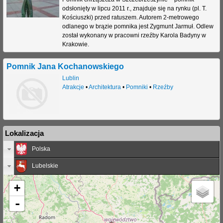
odsłonięty w lipcu 2011 r., znajduje się na rynku (pl. T.
j
Kościuszki) przed ratuszem. Autorem 2-metrowego
odlanego w brązie pomnika jest Zygmunt Jarmuł. Odlew
został wykonany w pracowni rzeźby Karola Badyny w
Krakowie.
Pomnik Jana Kochanowskiego
Lublin
Atrakcje
•
Architektura
•
Pomniki
•
Rzeźby
Lokalizacja
Polska
Lubelskie
+
-