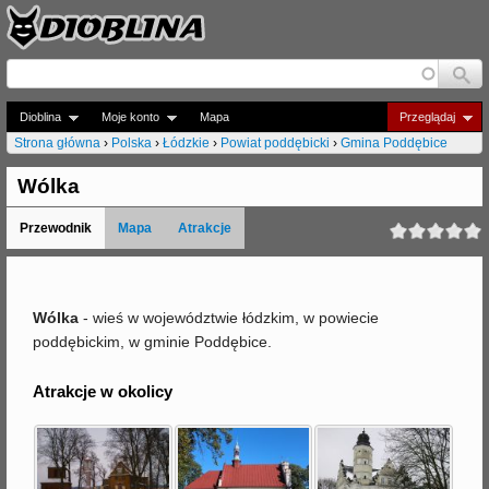
Jump to navigation
Dioblina
Moje konto
Mapa
Przeglądaj
Strona główna
›
Polska
›
Łódzkie
›
Powiat poddębicki
›
Gmina Poddębice
J
Wólka
e
Przewodnik
Mapa
Atrakcje
s
t
e
Wólka
- wieś w województwie łódzkim, w powiecie
poddębickim, w gminie Poddębice.
ś
t
Atrakcje w okolicy
u
t
a