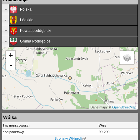
Polska
Łódzkie
Powiat poddębicki
Gmina Poddębice
+
-
Dane mapy ©
OpenStreetMap
Wólka
Typ miejscowości
Wieś
Kod pocztowy
99-200
Strona w Wikipedii