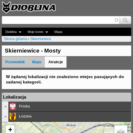
Jump to navigation
Dioblina
Moje konto
Mapa
Strona główna
›
Skierniewice
J
Skierniewice - Mosty
e
Przewodnik
Mapa
Atrakcje
s
t
W żądanej lokalizacji nie znaleziono miejsc pasujących do
zadanej kategorii.
e
ś
Lokalizacja
t
Polska
u
Łódzkie
t
+
a