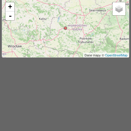
+
j
-
Dane mapy ©
OpenStreetMap