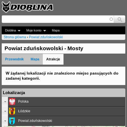
Jump to navigation
Dioblina
Moje konto
Mapa
Strona główna
›
Powiat zduńskowolski
J
Powiat zduńskowolski - Mosty
e
Przewodnik
Mapa
Atrakcje
s
t
W żądanej lokalizacji nie znaleziono miejsc pasujących do
zadanej kategorii.
e
ś
Lokalizacja
t
Polska
u
Łódzkie
t
Powiat zduńskowolski
a