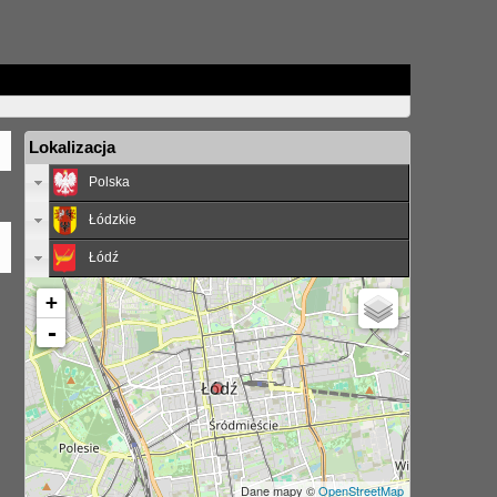
Lokalizacja
Polska
Łódzkie
Łódź
+
-
Dane mapy ©
OpenStreetMap