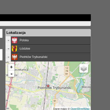
Lokalizacja
Polska
Łódzkie
Piotrków Trybunalski
+
-
Dane mapy ©
OpenStreetMap