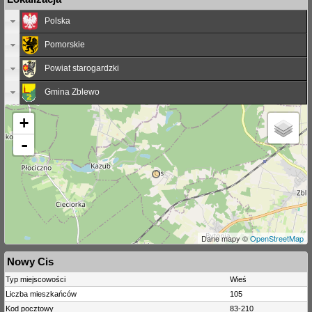
Polska
Pomorskie
Powiat starogardzki
Gmina Zblewo
+
-
Dane mapy ©
OpenStreetMap
Nowy Cis
Typ miejscowości
Wieś
Liczba mieszkańców
105
Kod pocztowy
83-210