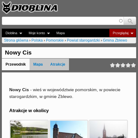
Jump to navigation
Dioblina
Moje konto
Mapa
Przeglądaj
Strona główna
›
Polska
›
Pomorskie
›
Powiat starogardzki
›
Gmina Zblewo
J
Nowy Cis
e
Przewodnik
Mapa
Atrakcje
s
t
e
Nowy Cis
- wieś w województwie pomorskim, w powiecie
starogardzkim, w gminie Zblewo.
ś
t
Atrakcje w okolicy
u
t
a