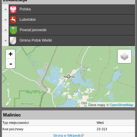
Polska
Lubelskie
Powiat janowski
Gmina Potok Wielki
+
-
Dane mapy ©
OpenStreetMap
Maliniec
Typ miejscowości
Wieś
Kod pocztowy
23-313
Strona w Wikipedii