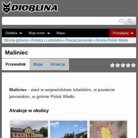
Jump to navigation
Dioblina
Moje konto
Mapa
Przeglądaj
Strona główna
›
Polska
›
Lubelskie
›
Powiat janowski
›
Gmina Potok Wielki
J
Maliniec
e
Przewodnik
Mapa
Atrakcje
s
t
e
Maliniec
- wieś w województwie lubelskim, w powiecie
janowskim, w gminie Potok Wielki.
ś
t
Atrakcje w okolicy
u
t
a