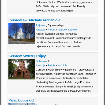
Dekanatu Chełm - Wschód. Została erygowana w
1434. Mieści się pod numerem 14A. Parafię
prowadzą księża archidiecezjalni.
Cerkiew św. Michała Archanioła
Rejowiec
,
Dąbrowskiego
Atrakcje
•
Religia
•
Kaplice
•
Kościoły
Kościół świętego Michała Archanioła –
rzymskokatolicki kościół cmentarny należący do
parafii św. Jozafata Kuncewicza. Jeden z
rejestrowanych zabytków miejscowości.
Cerkiew Świętej Trójcy
Dubienka
,
2
Atrakcje
•
Religia
•
Kościoły
Cerkiew Świętej Trójcy w Dubience – prawosławna
cerkiew filialna. Należy do parafii św. Jana Teologa w
Chełmie, w dekanacie Chełm diecezji lubelsko-
chełmskiej Polskiego Autokefalicznego Kościoła
Prawosławnego. Świątynia znajduje się w centrum
wsi, przy skrzyżowaniu ulic 3 Maja i Cerkiewnej.
Pałac Łopuskich