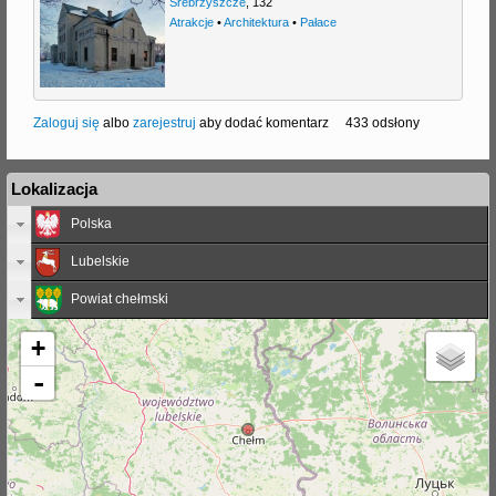
Srebrzyszcze
,
132
Atrakcje
•
Architektura
•
Pałace
Zaloguj się
albo
zarejestruj
aby dodać komentarz
433 odsłony
Lokalizacja
Polska
Lubelskie
Powiat chełmski
+
-