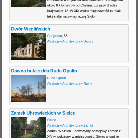
około 8 kilometrów od Chełma, tuż przy drodze
j
krajowej nr 12. W XIX wieku miejscowość ta miała
także alternatywną nazwę Stołb.
Dwór Węglińskich
Chojeniec
,
53
Atrakcje
•
Architektura
•
Dwory
Dawna huta szkła Ruda Opalin
Ruda-Opalin
Atrakcje
•
Architektura
•
Ruiny
Zamek Uhrowieckich w Sielcu
Sielec
Atrakcje
•
Architektura
•
Zamki
Zamek w Sielcu – nowożytny bastejowy zamek z
XIV w. położony w miejscowości Sielec w gminie