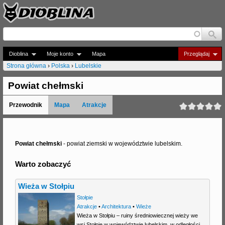
Jump to navigation
Dioblina
Moje konto
Mapa
Przeglądaj
Strona główna
›
Polska
›
Lubelskie
J
Powiat chełmski
e
Przewodnik
Mapa
Atrakcje
s
t
e
Powiat chełmski
- powiat ziemski w województwie lubelskim.
ś
Warto zobaczyć
t
Wieża w Stołpiu
u
Stołpie
t
Atrakcje
•
Architektura
•
Wieże
Wieża w Stołpiu – ruiny średniowiecznej wieży we
a
wsi Stołpie w województwie lubelskim, w odległości