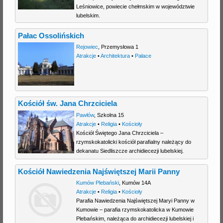
Leśniowice, powiecie chełmskim w województwie
lubelskim.
Pałac Ossolińskich
Rejowiec
,
Przemysłowa 1
Atrakcje
•
Architektura
•
Pałace
Kościół św. Jana Chrzciciela
Pawłów
,
Szkolna 15
Atrakcje
•
Religia
•
Kościoły
Kościół Świętego Jana Chrzciciela –
rzymskokatolicki kościół parafialny należący do
dekanatu Siedliszcze archidiecezji lubelskiej.
Kościół Nawiedzenia Najświętszej Marii Panny
Kumów Plebański
,
Kumów 14A
Atrakcje
•
Religia
•
Kościoły
Parafia Nawiedzenia Najświętszej Maryi Panny w
Kumowie – parafia rzymskokatolicka w Kumowie
Plebańskim, należąca do archidiecezji lubelskiej i