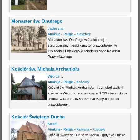
Monaster św. Onufrego
Jabłeczna
Atrakcje
•
Religia
•
Klasztory
Monaster św. Onufrego w Jabłecznej –
stauropigialny męski klasztor prawosławny, w
jurysdykcji Polskiego Autokefalicznego Kościoła
Prawosławnego.
Kościół św. Michała Archanioła
Witoroż
,
1
Atrakcje
•
Religia
•
Kościoły
Kościół św. Michała Archanioła – rzymskokatolicki
kościół w Witorożu, wzniesiony w 1739 jako cerkiew
unicka, w latach 1875-1919 należący do parafii
prawosławnej.
Kościół Świętego Ducha
Kodeń
Atrakcje
•
Religia
•
Kalwaria
•
Kościoły
Kościół Świętego Ducha w Kodniu - gotycka unicka