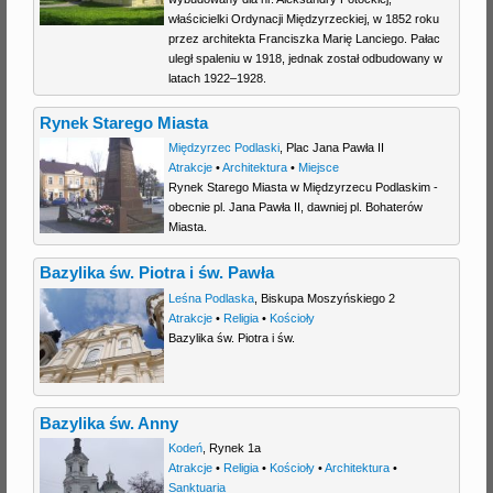
właścicielki Ordynacji Międzyrzeckiej, w 1852 roku
j
przez architekta Franciszka Marię Lanciego. Pałac
uległ spaleniu w 1918, jednak został odbudowany w
latach 1922–1928.
Rynek Starego Miasta
Międzyrzec Podlaski
,
Plac Jana Pawła II
Atrakcje
•
Architektura
•
Miejsce
Rynek Starego Miasta w Międzyrzecu Podlaskim -
obecnie pl. Jana Pawła II, dawniej pl. Bohaterów
Miasta.
Bazylika św. Piotra i św. Pawła
Leśna Podlaska
,
Biskupa Moszyńskiego 2
Atrakcje
•
Religia
•
Kościoły
Bazylika św. Piotra i św.
Bazylika św. Anny
Kodeń
,
Rynek 1a
Atrakcje
•
Religia
•
Kościoły
•
Architektura
•
Sanktuaria