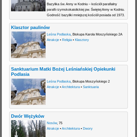
Bazylika św. Anny w Kodniu – kościół parafialny
parafii rzymskokatolickiej pw. Świętej Anny w Kodniu.
Godność bazyliki mniejszej kościół posiada od 1973.
Klasztor paulinów
Leśna Podlaska
,
Biskupa Karola Moszyńskiego 2A
Atrakcje
•
Religia
•
Klasztory
Sanktuarium Matki Bożej Leśniańskiej Opiekunki
Podlasia
Leśna Podlaska
,
Biskupa Moszyńskiego 2
Atrakcje
•
Architektura
•
Sanktuaria
Dwór Wężyków
Nosów
,
75
Atrakcje
•
Architektura
•
Dwory