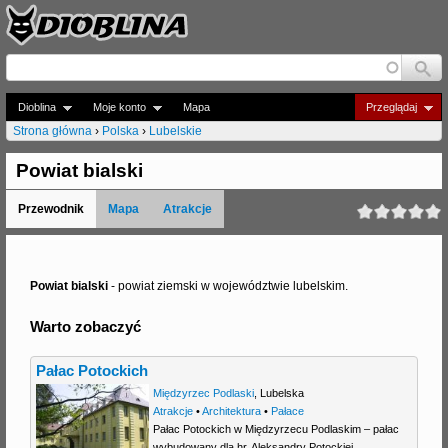
Jump to navigation
Dioblina
Moje konto
Mapa
Przeglądaj
Strona główna
›
Polska
›
Lubelskie
J
Powiat bialski
e
Przewodnik
Mapa
Atrakcje
s
t
e
Powiat bialski
- powiat ziemski w województwie lubelskim.
ś
Warto zobaczyć
t
Pałac Potockich
u
Międzyrzec Podlaski
,
Lubelska
t
Atrakcje
•
Architektura
•
Pałace
Pałac Potockich w Międzyrzecu Podlaskim – pałac
a
wybudowany dla hr. Aleksandry Potockiej,