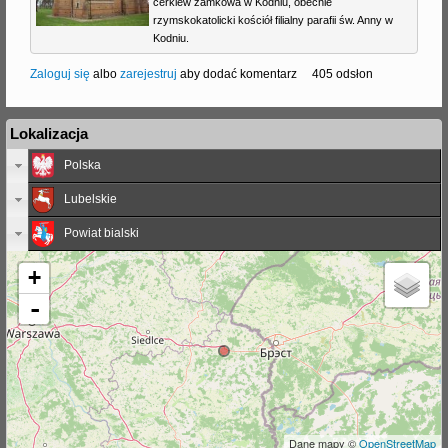
cerkiew zamkowa w Kodniu, obecnie
rzymskokatolicki kościół filialny parafii św. Anny w
Kodniu.
Zaloguj się
albo
zarejestruj
aby dodać komentarz
405 odsłon
Lokalizacja
Polska
Lubelskie
Powiat bialski
+
-
Dane mapy ©
OpenStreetMap