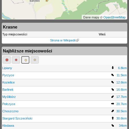
Dane mapy ©
OpenStreetMap
Krasne
Typ miejscowości
Wieś
Strona w Wikipedii
Najbliższe miejscowości
Lipiany
6.8km
Pyrzyce
11.5km
Kozielice
12.6km
Barlinek
16.6km
Myślibórz
17.7km
Pełczyce
20.7km
Choszczno
30.5km
Stargard Szczeciński
30.6km
Kłodawa
34km