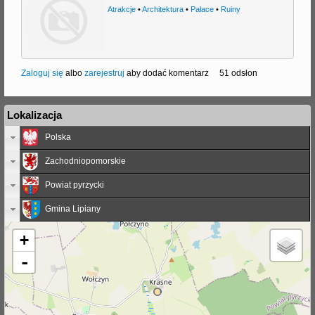
Atrakcje
•
Architektura
•
Pałace
•
Ruiny
j
Zaloguj się
albo
zarejestruj
aby dodać komentarz
51 odsłon
Lokalizacja
Polska
Zachodniopomorskie
Powiat pyrzycki
Gmina Lipiany
+
-